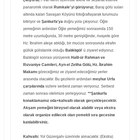
panaromik olarak
Rumkale’ yi görüyoruz.
Baraj gölü suları
altında kalan Savaşan Köyünü fotoğraflayarak turumuzu
bitiriyor ve
Şanlıurfa'ya
doğru yola çıkıyoruz. Öğle
yemeğinin ardından Öğle yemeğimiz sonrasında 150
metre uzunluğunda, 30 metre genişliğinde, rivayete göre
Hz. İbrahim ateşe atıldığı, bir mucize sonrasında etrafın
güllük gülistanlık olduğu
Balıklıgöl
’ ü ziyaret ediyoruz.
Balıklıgöl sonrası yürüyerek
Halil-ür Rahman ve
Rızvaniye Camileri, Ayn-el Zeliha Gölü, Hz. İbrahim
Makamı
göreceğimiz ve ziyaret edeceğimiz yerler
arasında olacaktır. Bu gezilerin ardından
meşhur Urfa
çarşılarında
sizlere serbest zaman veriyoruz. Serbest
zaman sonrası otelimize yerleşiyoruz.
**Şanlıurfa
konaklamamız oda+kahvaltı olarak gerçekleşecektir.
Akşam yemeğini bireysel olarak alabilir veya
ekstra
olarak organize edilecek olan yemekli sıra gecesine
katılabilirsiniz.
Kahvaltı:
Yol Güzergahı üzerinde alınacaktır. (Ekstra)