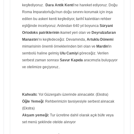
keşfediyoruz.
Dara Antik Kenti
’ne hareket ediyoruz. Doğu
Roma İmparatorluğu'nun doğu sınırını korumak için inşa
edilen bu askeri kenti keşfediyor, tarihî kalıntıları rehber
eşliğinde inceliyoruz. Ardından 640 yıl boyunca
Süryani
Ortodoks patriklerinin
ikamet yeri olan ve
Deyrulzafaran
Manastırı
’nı keşfedeceğiz. Devamında,
Artuklu Dönemi
mimarisinin önemli örneklerinden biri olan ve
Mardin
'in
sembolü haline gelmiş
Ulu Camiyi
göreceğiz. Verilen
serbest zaman sonrası
Savur Kapıda
aracımızla buluşuyor
ve otelimize geçiyoruz..
Kahvaltı:
Yol Güzergahı üzerinde alınacaktır. (Ekstra)
Öğle Yemeği
: Rehberimizin tavsiyesiyle serbest alınacak
(Ekstra)
Akşam yemeği:
Tur ücretine dahil olarak açık büfe veya
set menü şeklinde otelde alınıyor