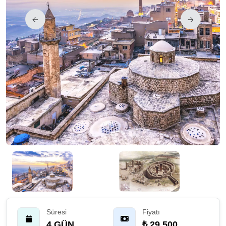
Süresi
Fiyatı
4 GÜN
₺ 29.500