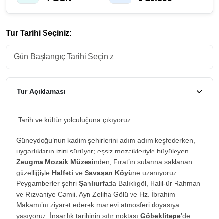
Tur Tarihi Seçiniz:
Tur Açıklaması
Tarih ve kültür yolculuğuna çıkıyoruz…
Güneydoğu’nun kadim şehirlerini adım adım keşfederken,
uygarlıkların izini sürüyor; eşsiz mozaikleriyle büyüleyen
Zeugma Mozaik Müzesi
nden, Fırat’ın sularına saklanan
güzelliğiyle
Halfeti
ve
Savaşan Köyü
ne uzanıyoruz.
Peygamberler şehri
Şanlıurfa
da Balıklıgöl, Halil-ür Rahman
ve Rızvaniye Camii, Ayn Zeliha Gölü ve Hz. İbrahim
Makamı’nı ziyaret ederek manevi atmosferi doyasıya
yaşıyoruz. İnsanlık tarihinin sıfır noktası
Göbeklitepe
’de