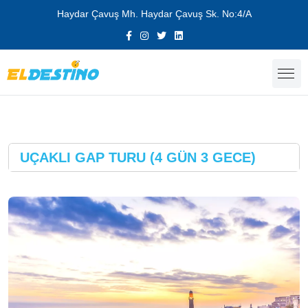
Haydar Çavuş Mh. Haydar Çavuş Sk. No:4/A
UÇAKLI GAP TURU (4 GÜN 3 GECE)