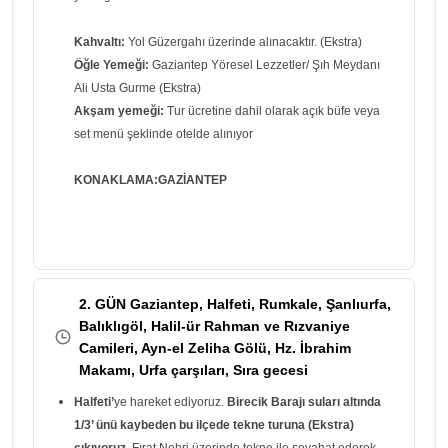
Kahvaltı:
Yol Güzergahı üzerinde alınacaktır. (Ekstra)
Öğle Yemeği:
Gaziantep Yöresel Lezzetler/ Şıh Meydanı
Ali Usta Gurme (Ekstra)
Akşam yemeği:
Tur ücretine dahil olarak açık büfe veya
set menü şeklinde otelde alınıyor
KONAKLAMA:GAZİANTEP
2. GÜN Gaziantep, Halfeti, Rumkale, Şanlıurfa,
Balıklıgöl, Halil-ür Rahman ve Rızvaniye
Camileri, Ayn-el Zeliha Gölü, Hz. İbrahim
Makamı, Urfa çarşıları, Sıra gecesi
Halfeti’
ye hareket ediyoruz.
Birecik Barajı suları altında
1/3’ ünü kaybeden bu ilçede tekne turuna (Ekstra)
çıkıyoruz.
Fırat Nehri üzerinde tekne ile seyahat ederek