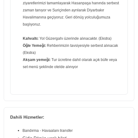
ziyaretlerimizi tamamlayarak Hasanpaşa hanında serbest
zaman tanıyor ve Suriçinden ayrılarak Diyarbakır
Havalimanına geçiyoruz. Geri dönüş yolculuğumuza
başlıyoruz.
Kahvaltı:
Yol Güzergahı üzerinde alınacaktır. (Ekstra)
Öğle Yemeği:
Rehberimizin tavsiyesiyle serbest alınacak
(Ekstra)
Akşam yemeği:
Tur ücretine dahil olarak açık büfe veya
set menü şeklinde otelde alınıyor
Dahili Hizmetler:
Bandırma - Havaalanı transfer
Gidiş Dönüş uçak bileti