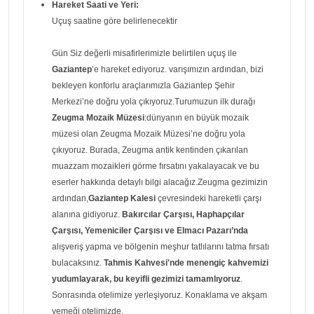
Hareket Saati ve Yeri:
Uçuş saatine göre belirlenecektir
Gün Siz değerli misafirlerimizle belirtilen uçuş ile
Gaziantep
’e hareket ediyoruz. varışımızın ardından, bizi
bekleyen konforlu araçlarımızla Gaziantep Şehir
Merkezi’ne doğru yola çıkıyoruz.Turumuzun ilk durağı
Zeugma Mozaik Müzesi
:dünyanın en büyük mozaik
müzesi olan Zeugma Mozaik Müzesi’ne doğru yola
çıkıyoruz. Burada, Zeugma antik kentinden çıkarılan
muazzam mozaikleri görme fırsatını yakalayacak ve bu
eserler hakkında detaylı bilgi alacağız.Zeugma gezimizin
ardından,
Gaziantep Kalesi
çevresindeki hareketli çarşı
alanına gidiyoruz.
Bakırcılar Çarşısı, Haphapçılar
Çarşısı, Yemeniciler Çarşısı ve Elmacı Pazarı’nda
alışveriş yapma ve bölgenin meşhur tatlılarını tatma fırsatı
bulacaksınız.
Tahmis Kahvesi'nde menengiç kahvemizi
yudumlayarak, bu keyifli gezimizi tamamlıyoruz
.
Sonrasında otelimize yerleşiyoruz. Konaklama ve akşam
yemeği otelimizde.