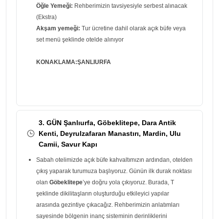
Öğle Yemeği:
Rehberimizin tavsiyesiyle serbest alınacak
(Ekstra)
Akşam yemeği:
Tur ücretine dahil olarak açık büfe veya
set menü şeklinde otelde alınıyor
KONAKLAMA:ŞANLIURFA
3. GÜN Şanlıurfa, Göbeklitepe, Dara Antik
Kenti, Deyrulzafaran Manastırı, Mardin, Ulu
Camii, Savur Kapı
Sabah otelimizde açık büfe kahvaltımızın ardından, otelden
çıkış yaparak turumuza başlıyoruz. Günün ilk durak noktası
olan
Göbeklitepe
’ye doğru yola çıkıyoruz. Burada, T
şeklinde dikilitaşların oluşturduğu etkileyici yapılar
arasında gezintiye çıkacağız. Rehberimizin anlatımları
sayesinde bölgenin inanç sisteminin derinliklerini