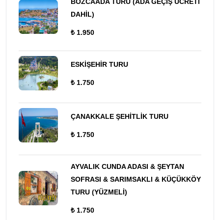
BOZCAADA TURU (ADA GEÇİŞ ÜCRETİ
DAHİL)
₺ 1.950
ESKİŞEHİR TURU
₺ 1.750
ÇANAKKALE ŞEHİTLİK TURU
₺ 1.750
AYVALIK CUNDA ADASI & ŞEYTAN
SOFRASI & SARIMSAKLI & KÜÇÜKKÖY
TURU (YÜZMELİ)
₺ 1.750