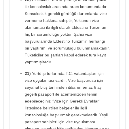
ile konsolosluk arasında aracı konumundadır.
Konsolosluk gerekli gördüğü durumlarda vize
vermeme hakkına sahiptir, Yolcunun vize
alamaması ile ilgili olarak Eldestino Turizmun
hiç bir sorumluluğu yoktur. Şahsi vize
başvurularında Eldestino Turizm'in herhangi
bir yaptırımı ve sorumluluğu bulunmamaktadır.
Tüketiciler bu şartları kabul ederek tura kayıt
yaptırmışlardır.
21)
Yurtdışı turlarında T.C. vatandaşları için
vize uygulaması vardır. Vize başvurusu için
seyahat bitiş tarihinden itibaren en az 6 ay
geçerli pasaport ile acentemizden temin
edebileceğiniz “Vize İçin Gerekli Evraklar”
listesinde belirtilen belgeler ile ilgili
konsolosluğa başvurmak gerekmektedir. Yeşil
pasaport sahipleri için vize uygulaması
olmayıp, seyahat bitiş tarihinden itibaren en az