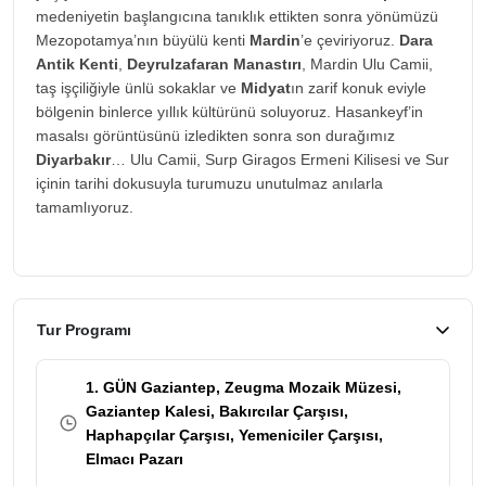
medeniyetin başlangıcına tanıklık ettikten sonra yönümüzü
Mezopotamya’nın büyülü kenti
Mardin
’e çeviriyoruz.
Dara
Antik Kenti
,
Deyrulzafaran Manastırı
, Mardin Ulu Camii,
taş işçiliğiyle ünlü sokaklar ve
Midyat
ın zarif konuk eviyle
bölgenin binlerce yıllık kültürünü soluyoruz. Hasankeyf’in
masalsı görüntüsünü izledikten sonra son durağımız
Diyarbakır
… Ulu Camii, Surp Giragos Ermeni Kilisesi ve Sur
içinin tarihi dokusuyla turumuzu unutulmaz anılarla
tamamlıyoruz.
Tur Programı
1. GÜN Gaziantep, Zeugma Mozaik Müzesi,
Gaziantep Kalesi, Bakırcılar Çarşısı,
Haphapçılar Çarşısı, Yemeniciler Çarşısı,
Elmacı Pazarı