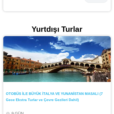
Yurtdışı Turlar
OTOBÜS İLE BÜYÜK İTALYA VE YUNANİSTAN MASALI (7
Gece Ekstra Turlar ve Çevre Gezileri Dahil)
9 GÜN