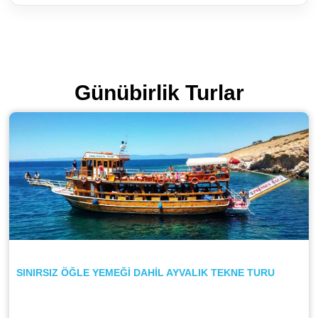
Günübirlik Turlar
SINIRSIZ ÖĞLE YEMEĞİ DAHİL AYVALIK TEKNE TURU