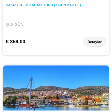
SAKIZ (CHİOS) ADASI TURU (3 GÜN 2 GECE)
3 GÜN
€ 359,00
Detaylar