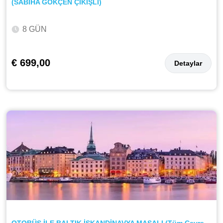
(SABİHA GÖKÇEN ÇIKIŞLI)
8 GÜN
€ 699,00
Detaylar
OTOBÜS İLE BALTIK İSKANDİNAVYA MASALI (Tüm Çevre