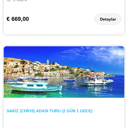
€ 669,00
Detaylar
SAKIZ (CHİOS) ADASI TURU (2 GÜN 1 GECE)