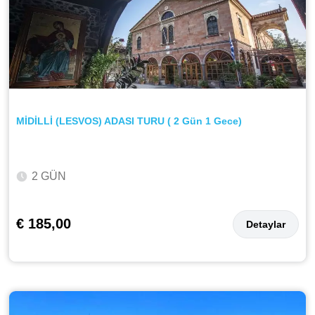
MİDİLLİ (LESVOS) ADASI TURU ( 2 Gün 1 Gece)
2 GÜN
€ 185,00
Detaylar