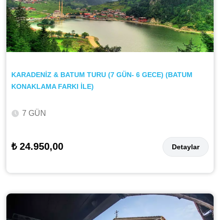
KARADENİZ & BATUM TURU (7 GÜN- 6 GECE) (BATUM
KONAKLAMA FARKI İLE)
7 GÜN
₺ 24.950,00
Detaylar