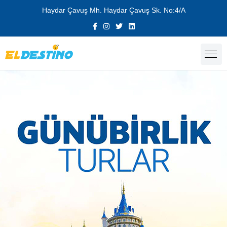
Haydar Çavuş Mh. Haydar Çavuş Sk. No:4/A