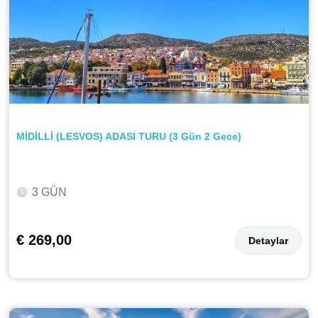
MİDİLLİ (LESVOS) ADASI TURU (3 Gün 2 Gece)
3 GÜN
€ 269,00
Detaylar