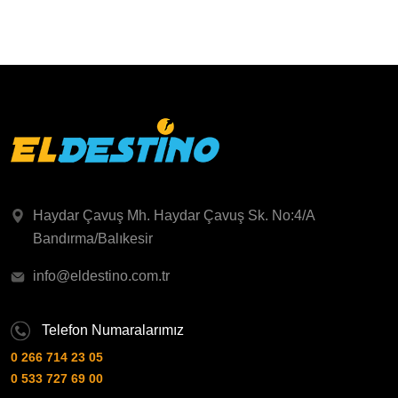
Haydar Çavuş Mh. Haydar Çavuş Sk. No:4/A
Bandırma/Balıkesir
info@eldestino.com.tr
Telefon Numaralarımız
0 266 714 23 05
0 533 727 69 00