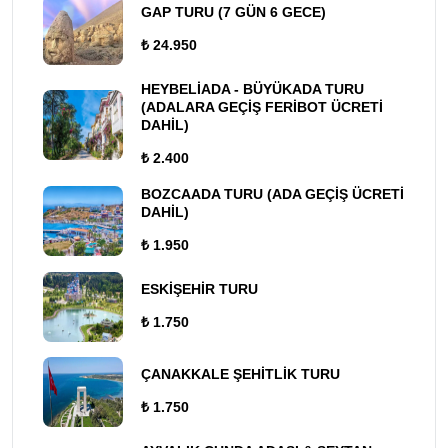
GAP TURU (7 GÜN 6 GECE)
₺ 24.950
HEYBELİADA - BÜYÜKADA TURU
(ADALARA GEÇİŞ FERİBOT ÜCRETİ
DAHİL)
₺ 2.400
BOZCAADA TURU (ADA GEÇİŞ ÜCRETİ
DAHİL)
₺ 1.950
ESKİŞEHİR TURU
₺ 1.750
ÇANAKKALE ŞEHİTLİK TURU
₺ 1.750