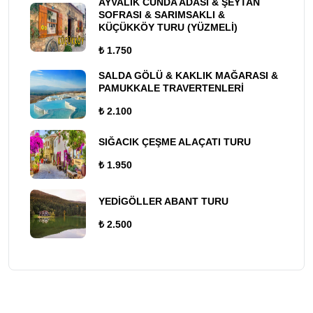
AYVALIK CUNDA ADASI & ŞEYTAN
SOFRASI & SARIMSAKLI &
KÜÇÜKKÖY TURU (YÜZMELİ)
₺ 1.750
SALDA GÖLÜ & KAKLIK MAĞARASI &
PAMUKKALE TRAVERTENLERİ
₺ 2.100
SIĞACIK ÇEŞME ALAÇATI TURU
₺ 1.950
YEDİGÖLLER ABANT TURU
₺ 2.500