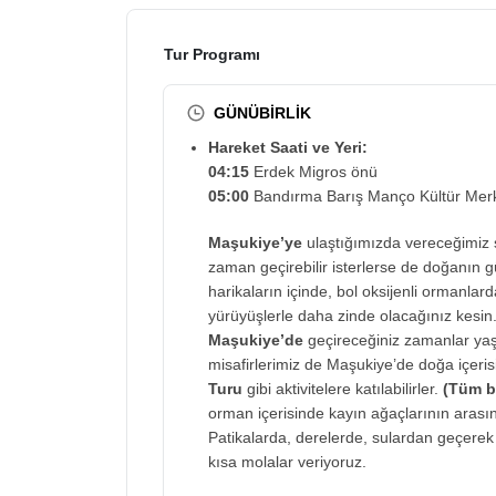
Tur Programı
GÜNÜBİRLİK
Hareket Saati ve Yeri:
04:15
Erdek Migros önü
05:00
Bandırma Barış Manço Kültür Merk
Maşukiye’ye
ulaştığımızda vereceğimiz 
zaman geçirebilir isterlerse de doğanın gü
harikaların içinde, bol oksijenli ormanlar
yürüyüşlerle daha zinde olacağınız kesin
Maşukiye’de
geçireceğiniz zamanlar yaş
misafirlerimiz de Maşukiye’de doğa içeri
Turu
gibi aktivitelere katılabilirler.
(Tüm bu
orman içerisinde kayın ağaçlarının arasın
Patikalarda, derelerde, sulardan geçere
kısa molalar veriyoruz.