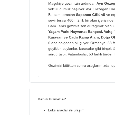
Maşukiye gezimizin ardından
Ayrı Geze
yolculuğumuz başlıyor. Ayrı Gezegen Cam
Bu cam terastan
Sapanca Gölünü
ve eş
seyir terası 460 m2 lik bir alan içerisin
Cam Teras gezimiz son durağımız olan O
Yaşam Parkı Hayvanat Bahçesi, Vahşi Y
Karavan ve Çadır Kamp Alanı, Doğa O
6 ana bölgeden oluşuyor. Ormanya, 53 far
geyikler, ceylanlar, karacalar gibi birçok 
sürdürüyor. Vatandaşlar, 53 farklı türden
Gezimizi bittikten sonra araçlarımızda t
Dahili Hizmetler:
Lüks araçlar ile ulaşım