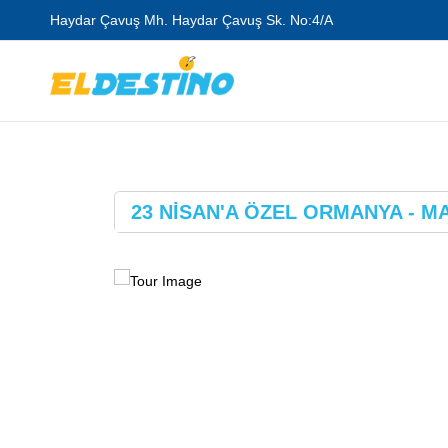
Haydar Çavuş Mh. Haydar Çavuş Sk. No:4/A
23 NİSAN'A ÖZEL ORMANYA - M