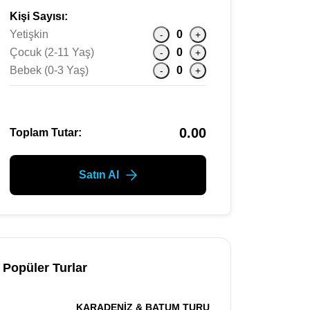
Kişi Sayısı:
Yetişkin
0
-
+
Çocuk (2-11 Yaş)
0
-
+
Bebek (0-3 Yaş)
0
-
+
0.00
Toplam Tutar:
Satın Al
Popüler Turlar
KARADENİZ & BATUM TURU