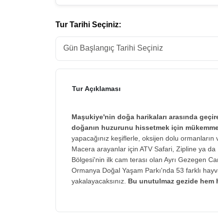
Tur Tarihi Seçiniz:
Tur Açıklaması
Maşukiye'nin doğa harikaları arasında geçi
doğanın huzurunu hissetmek için mükemmel 
yapacağınız keşiflerle, oksijen dolu ormanların v
Macera arayanlar için ATV Safari, Zipline ya da
Bölgesi'nin ilk cam terası olan Ayrı Gezegen C
Ormanya Doğal Yaşam Parkı'nda 53 farklı hayva
yakalayacaksınız.
Bu unutulmaz gezide hem h