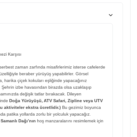
ezi Karşısı
serbest zaman zarfında misafirlerimiz isterse cafelerde
zelliğiyle beraber yürüyüş yapabilirler. Görsel
da, harika çiçek kokuları eşliğinde yapacağınız
. Şehrin izbe havasından birazda olsa uzaklaşıp
amınızda değişik tatlar bırakacak. Dileyen
sinde
Doğa Yürüyüşü, ATV Safari, Zipline veya UTV
 aktiviteler ekstra ücretlidir.)
Bu gezimiz boyunca
da patika yollarda zorlu bir yolculuk yapacağız.
k
Samanlı Dağı’nın
hoş manzaralarını resimlemek için