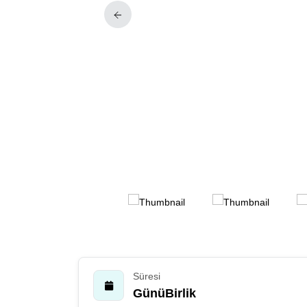
Süresi
GünüBirlik