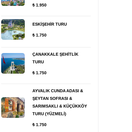
₺ 1.950
ESKİŞEHİR TURU
₺ 1.750
ÇANAKKALE ŞEHİTLİK
TURU
₺ 1.750
AYVALIK CUNDA ADASI &
ŞEYTAN SOFRASI &
SARIMSAKLI & KÜÇÜKKÖY
TURU (YÜZMELİ)
₺ 1.750