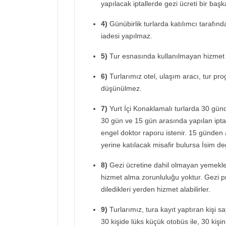
yapılacak iptallerde gezi ücreti bir başka
4)
Günübirlik turlarda katılımcı tarafın
iadesi yapılmaz.
5)
Tur esnasında kullanılmayan hizmet 
6)
Turlarımız otel, ulaşım aracı, tur prog
düşünülmez.
7)
Yurt İçi Konaklamalı turlarda 30 günd
30 gün ve 15 gün arasında yapılan iptal
engel doktor raporu istenir. 15 günden 
yerine katılacak misafir bulursa İsim deği
8)
Gezi ücretine dahil olmayan yemekler
hizmet alma zorunluluğu yoktur. Gezi 
diledikleri yerden hizmet alabilirler.
9)
Turlarımız, tura kayıt yaptıran kişi s
30 kişide lüks küçük otobüs ile, 30 kişin