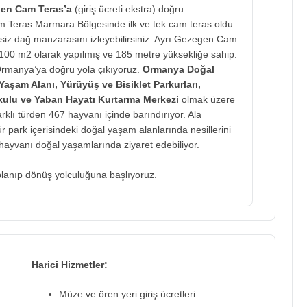
gen Cam Teras’a
(giriş ücreti ekstra) doğru
 Teras Marmara Bölgesinde ilk ve tek cam teras oldu.
siz dağ manzarasını izleyebilirsiniz. Ayrı Gezegen Cam
de 100 m2 olarak yapılmış ve 185 metre yüksekliğe sahip.
rmanya’ya doğru yola çıkıyoruz.
Ormanya Doğal
aşam Alanı, Yürüyüş ve Bisiklet Parkurları,
kulu ve Yaban Hayatı Kurtarma Merkezi
olmak üzere
klı türden 467 hayvanı içinde barındırıyor. Ala
tür park içerisindeki doğal yaşam alanlarında nesillerini
 hayvanı doğal yaşamlarında ziyaret edebiliyor.
oplanıp dönüş yolculuğuna başlıyoruz.
Harici Hizmetler:
Müze ve ören yeri giriş ücretleri