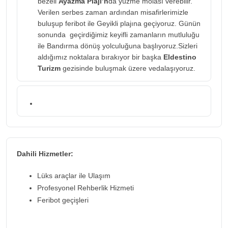
bezeli
Ayazma Plajı’n
da yüzme molası verebilir.
Verilen serbes zaman ardından misafirlerimizle
buluşup feribot ile Geyikli plajına geçiyoruz. Günün
sonunda geçirdiğimiz keyifli zamanların mutluluğu
ile Bandırma dönüş yolculuğuna başlıyoruz.Sizleri
aldığımız noktalara bırakıyor bir başka
Eldestino
Turizm
gezisinde buluşmak üzere vedalaşıyoruz.
Dahili Hizmetler:
Lüks araçlar ile Ulaşım
Profesyonel Rehberlik Hizmeti
Feribot geçişleri