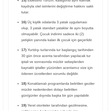
15)
Eldestino Turizm, kategorisi aynı kalmak
kaydıyla otel isimlerini değiştirme hakkını saklı
tutar.
16)
Üç kişilik odalarda 3.yatak uygulaması
olup, 3.yatak standart yataklar ile aynı boyutta
olmayabilir. Çocuk indirimi sadece iki (2)
yetişkin yanında kalan ilk çocuk için geçerlidir.
17)
Yurtdışı turlarında tur başlangıç tarihinden
30 gün önce acenta tarafından yapılacak tur
iptali ve sonrasında mücbir sebeplerden
kaynaklı iptaller yüzünden acentamız vize için
ödenen ücretlerden sorumlu değildir.
18)
Konaklamalı programlarda belirtilen geziler
mücbir nedenlerden dolayı belirtilen
gün/günler dışında başka bir gün yapılabilir.
19)
Yerel otoriteler tarafından gezilmesine,