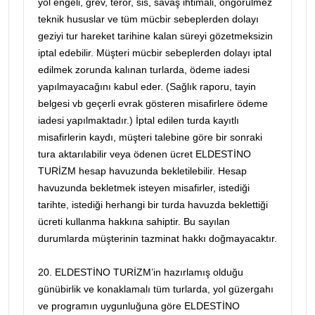
yol engeli, grev, terör, sis, savaş ihtimali, öngörülmez
teknik hususlar ve tüm mücbir sebeplerden dolayı
geziyi tur hareket tarihine kalan süreyi gözetmeksizin
iptal edebilir. Müşteri mücbir sebeplerden dolayı iptal
edilmek zorunda kalınan turlarda, ödeme iadesi
yapılmayacağını kabul eder. (Sağlık raporu, tayin
belgesi vb geçerli evrak gösteren misafirlere ödeme
iadesi yapılmaktadır.) İptal edilen turda kayıtlı
misafirlerin kaydı, müşteri talebine göre bir sonraki
tura aktarılabilir veya ödenen ücret ELDESTİNO
TURİZM hesap havuzunda bekletilebilir. Hesap
havuzunda bekletmek isteyen misafirler, istediği
tarihte, istediği herhangi bir turda havuzda beklettiği
ücreti kullanma hakkına sahiptir. Bu sayılan
durumlarda müşterinin tazminat hakkı doğmayacaktır.
20. ELDESTİNO TURİZM’in hazırlamış olduğu
günübirlik ve konaklamalı tüm turlarda, yol güzergahı
ve programın uygunluğuna göre ELDESTİNO