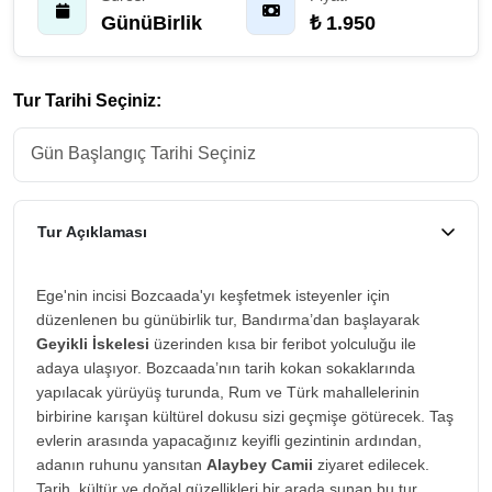
GünüBirlik
₺ 1.950
Tur Tarihi Seçiniz:
Tur Açıklaması
Ege'nin incisi Bozcaada'yı keşfetmek isteyenler için
düzenlenen bu günübirlik tur, Bandırma’dan başlayarak
Geyikli İskelesi
üzerinden kısa bir feribot yolculuğu ile
adaya ulaşıyor. Bozcaada’nın tarih kokan sokaklarında
yapılacak yürüyüş turunda, Rum ve Türk mahallelerinin
birbirine karışan kültürel dokusu sizi geçmişe götürecek. Taş
evlerin arasında yapacağınız keyifli gezintinin ardından,
adanın ruhunu yansıtan
Alaybey Camii
ziyaret edilecek.
Tarih, kültür ve doğal güzellikleri bir arada sunan bu tur,