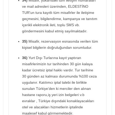
34)
Misafir, yukarıdaki tüm iletişim numaraları
ve mail adresleri üzerinden, ELDESTİNO
TUR'un tura kayıtlı tüm misafirler ile iletişime
geçmesini, bilgilendirme, kampanya ve tanıtım
içerikli elektronik ileti, toplu SMS vb.
göndermesini kabul etmiş sayılmaktadır.
35)
Misafir, rezervasyon esnasında verilen tüm
kişisel bilgilerin doğruluğundan sorumludur.
36)
Yurt Dışı Turlarına kayıt yaptıran
misafirlerimizin tur tarihinden 30 gün kalaya
kadar ücretsiz iptal hakkı vardır. Tur tarihine
30 günden az kalması durumunda %100 ceza
uygulanır. Katılımcı iptal talebi ile birlikte
sunulan Türkiye’den ki merciler den alınan
hastane raporu,iş yeri izin belgeleri v.b
evraklar , Türkiye dışındaki konaklayacakları
otel ve alacakları hizmetlerin iptalinde
maalesef kabul görmemektedir.