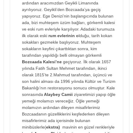
ardından aracımızdan Geyikli Limanında
ayrılıyoruz. Geyikli’den Bozcaada’ya geçiş
yapıyoruz. Ege Denizi’nin başlangıcında bulunan
ada, bizi muhteşem üzüm bağları, görkemli kalesi
ve eski rum evleriyle karşılıyor. Adadaki turumuza
ilk olarak eski
rum evlerinin o
lduğu, tarih kokan
sokakları gezmekle başlıyoruz. Muhteşem
sokakların keyfini çıkarttıktan sonra, kim
tarafından yapıldığı belli olmayan görkemli
Bozcaada Kalesi’ne
geçiyoruz. İlk olarak 1657
yılında Fatih Sultan Mehmet tarafından, ikinci
olarak 1815’te 2.Mahmud tarafından, üçüncü ve
son halini alması da 1996 yılında Kültür ve Turizm
Bakanlığı’nın restorasyonu sonucu olmuştur. Kale
sonrasında
Alaybey Camii
ziyaretimizi yapıp öğle
yemeği molamızı vereceğiz. Öğle yemeği
molamızın ardından dileyen misafirlerimiz
Bozcaadanın güzelliklerini keşfederken dileyen
misafirlerimiz ada içerisinde bulunan
minibüslerle(
ekstra)
mavinin en güzel renkleriyle