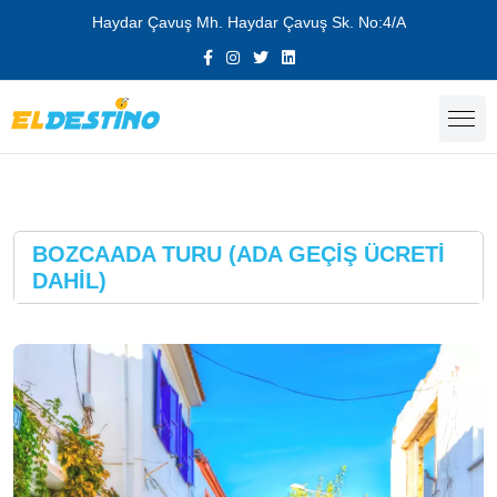
Haydar Çavuş Mh. Haydar Çavuş Sk. No:4/A
BOZCAADA TURU (ADA GEÇİŞ ÜCRETİ
DAHİL)