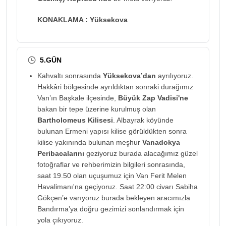
KONAKLAMA : Yüksekova
5.GÜN
Kahvaltı sonrasında
Yüksekova’dan
ayrılıyoruz.
Hakkâri bölgesinde ayrıldıktan sonraki durağımız
Van’ın Başkale ilçesinde,
Büyük Zap Vadisi'ne
bakan bir tepe üzerine kurulmuş olan
Bartholomeus Kilisesi
. Albayrak köyünde
bulunan Ermeni yapısı kilise görüldükten sonra
kilise yakınında bulunan meşhur
Vanadokya
Peribacalarını
geziyoruz burada alacağımız güzel
fotoğraflar ve rehberimizin bilgileri sonrasında,
saat 19.50 olan uçuşumuz için Van Ferit Melen
Havalimanı'na geçiyoruz. Saat 22:00 civarı Sabiha
Gökçen’e varıyoruz burada bekleyen aracımızla
Bandırma’ya doğru gezimizi sonlandırmak için
yola çıkıyoruz.