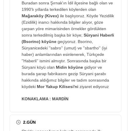
Buradan sonra Şırnak'ın İdil ilçesine bağlı olan ve
1990'lı yıllarda terkedilen köylerden olan
Mağaraköy (Kivex)
ile başlıyoruz. Köyde Yezidilik
(Ezidilik) inancı hakkında bilgiler alıyor, göze
çarpan yöre mimarisinden örnekler gördükten
sonra terkedilmiş başka bir köye;
Süryani Haberli
(Bsorino) köyüne
geçiyoruz. Bsorino,
Süryanicedeki ''sabro'' (umut) ve ''sbartho'' (iyi
haber) anlamlarından esinlenerek, Türkçede
''Haberli'' ismini almıştır. Sonrasında başka bir
Süryani köyü olan
Midin köyüne
gidiyor ve
burada şarap fabrikasını gezip Süryani şarabı
hakkında aldığımız bilgiler ve tadım sonrasında
köydeki
Mor Yakup Kilisesi'ni
ziyaret ediyoruz
KONAKLAMA : MARDİN
2.GÜN