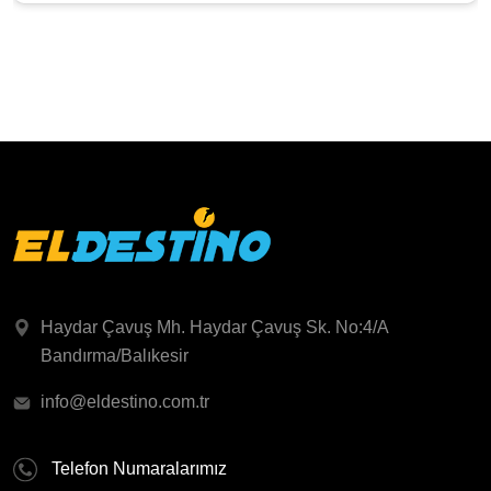
Haydar Çavuş Mh. Haydar Çavuş Sk. No:4/A
Bandırma/Balıkesir
info@eldestino.com.tr
Telefon Numaralarımız