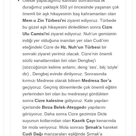
Otelde yapacağımız kahvaltı sonrasında ilk
durağımız yaklaşık 550 yıl öncesinde yaşanan çok
önemli bir aşk hikayesinin baş kahramanları olan
Mem u Zin Türbesi'ni
ziyaret ediyoruz. Türbede
bu güzel aşk hikayesini dinledikten sonra
Cizre
Ulu Camisi'ni
ziyaret ediyoruz. Nuh’un gemisinin
indiği yer olduğuna inanılan yer olan Cudi'nin
eteğindeki Cizre de
Hz. Nuh’un Türbesi
bir
sonraki ziyaret yerimiz olacak. Cizre’nin önemli
sözlü sanatlarından biri olan Dengbej’i
(sözcüğünün kelime anlamı; deng ‘ses’, bêj ‘söyle’
dir) , Dengbej evinde dinliyoruz. Sonrasında
kırmızı Medrese olarak bilinen
Medresa Sor’a
geçiyoruz. Geçmiş dönemlerde çok önemli eğitim
yerlerinden biri olan bu medreseyi gördükten
sonra
Cizre kalesine
gidiyoruz. Kale yapıları
içerisinde
Bırca Belek-Ateşged
e yapılarını
görüyoruz. Daha sonra Cizre gezimize Dicle
suyunun kollarından olan
Kasrik Çayı
kenarında
bir mola veriyoruz. Mola sonrası
Şırnak'a
hareket
Cudi Dağı
manzaraları eşliğinde Şırnak’a