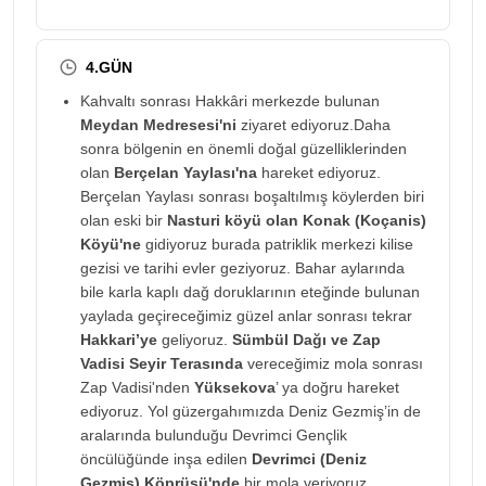
4.GÜN
Kahvaltı sonrası Hakkâri merkezde bulunan
Meydan Medresesi'ni
ziyaret ediyoruz.Daha
sonra bölgenin en önemli doğal güzelliklerinden
olan
Berçelan Yaylası'na
hareket ediyoruz.
Berçelan Yaylası sonrası boşaltılmış köylerden biri
olan eski bir
Nasturi köyü olan Konak (Koçanis)
Köyü'ne
gidiyoruz burada patriklik merkezi kilise
gezisi ve tarihi evler geziyoruz. Bahar aylarında
bile karla kaplı dağ doruklarının eteğinde bulunan
yaylada geçireceğimiz güzel anlar sonrası tekrar
Hakkari’ye
geliyoruz.
Sümbül Dağı ve Zap
Vadisi Seyir Terasında
vereceğimiz mola sonrası
Zap Vadisi'nden
Yüksekova
’ ya doğru hareket
ediyoruz. Yol güzergahımızda Deniz Gezmiş’in de
aralarında bulunduğu Devrimci Gençlik
öncülüğünde inşa edilen
Devrimci (Deniz
Gezmiş) Köprüsü'nde
bir mola veriyoruz.