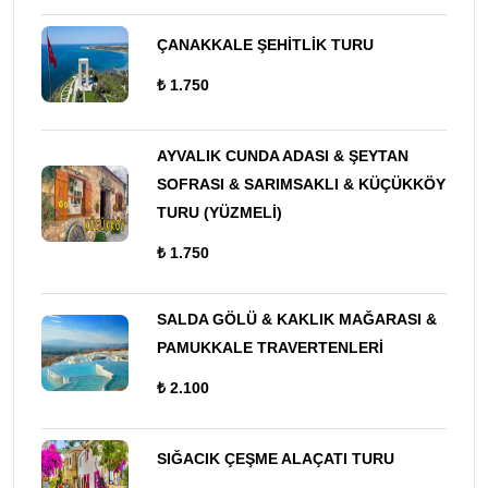
ÇANAKKALE ŞEHİTLİK TURU
₺ 1.750
AYVALIK CUNDA ADASI & ŞEYTAN
SOFRASI & SARIMSAKLI & KÜÇÜKKÖY
TURU (YÜZMELİ)
₺ 1.750
SALDA GÖLÜ & KAKLIK MAĞARASI &
PAMUKKALE TRAVERTENLERİ
₺ 2.100
SIĞACIK ÇEŞME ALAÇATI TURU