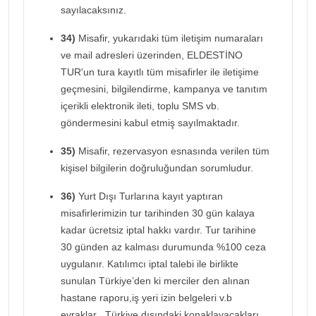
sayılacaksınız.
34)
Misafir, yukarıdaki tüm iletişim numaraları
ve mail adresleri üzerinden, ELDESTİNO
TUR'un tura kayıtlı tüm misafirler ile iletişime
geçmesini, bilgilendirme, kampanya ve tanıtım
içerikli elektronik ileti, toplu SMS vb.
göndermesini kabul etmiş sayılmaktadır.
35)
Misafir, rezervasyon esnasında verilen tüm
kişisel bilgilerin doğruluğundan sorumludur.
36)
Yurt Dışı Turlarına kayıt yaptıran
misafirlerimizin tur tarihinden 30 gün kalaya
kadar ücretsiz iptal hakkı vardır. Tur tarihine
30 günden az kalması durumunda %100 ceza
uygulanır. Katılımcı iptal talebi ile birlikte
sunulan Türkiye’den ki merciler den alınan
hastane raporu,iş yeri izin belgeleri v.b
evraklar , Türkiye dışındaki konaklayacakları