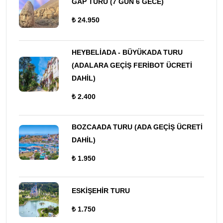
GAP TURU (7 GÜN 6 GECE)
₺ 24.950
HEYBELİADA - BÜYÜKADA TURU
(ADALARA GEÇİŞ FERİBOT ÜCRETİ
DAHİL)
₺ 2.400
BOZCAADA TURU (ADA GEÇİŞ ÜCRETİ
DAHİL)
₺ 1.950
ESKİŞEHİR TURU
₺ 1.750