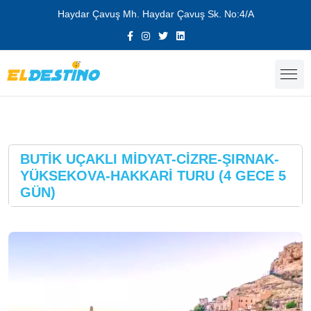
Haydar Çavuş Mh. Haydar Çavuş Sk. No:4/A
BUTİK UÇAKLI MİDYAT-CİZRE-ŞIRNAK-
YÜKSEKOVA-HAKKARİ TURU (4 GECE 5
GÜN)