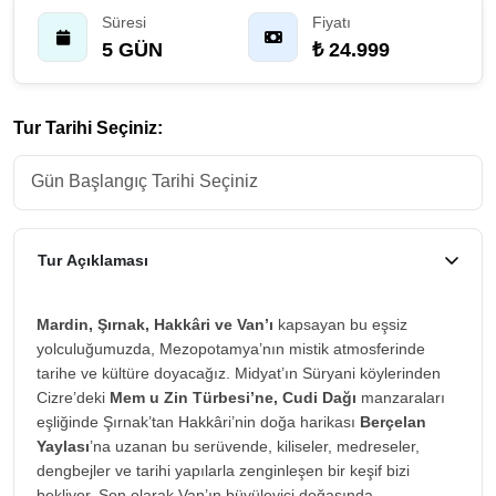
Süresi
Fiyatı
5 GÜN
₺ 24.999
Tur Tarihi Seçiniz:
Tur Açıklaması
Mardin, Şırnak, Hakkâri ve Van’ı
kapsayan bu eşsiz
yolculuğumuzda, Mezopotamya’nın mistik atmosferinde
tarihe ve kültüre doyacağız. Midyat’ın Süryani köylerinden
Cizre’deki
Mem u Zin Türbesi’ne, Cudi Dağı
manzaraları
eşliğinde Şırnak’tan Hakkâri’nin doğa harikası
Berçelan
Yaylası
’na uzanan bu serüvende, kiliseler, medreseler,
dengbejler ve tarihi yapılarla zenginleşen bir keşif bizi
bekliyor. Son olarak Van’ın büyüleyici doğasında