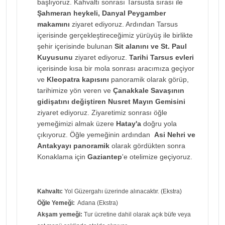
başlıyoruz. Kahvaltı sonrası Tarsusta sırası ile
Şahmeran heykeli, Danyal Peygamber
makamını
ziyaret ediyoruz. Ardından Tarsus
içerisinde gerçekleştireceğimiz yürüyüş ile birlikte
şehir içerisinde bulunan
Sit alanını ve St. Paul
Kuyusunu
ziyaret ediyoruz.
Tarihi Tarsus evleri
içerisinde kısa bir mola sonrası aracımıza geçiyor
ve
Kleopatra kapısını
panoramik olarak görüp,
tarihimize yön veren ve
Çanakkale Savaşının
gidişatını değiştiren Nusret Mayın Gemisini
ziyaret ediyoruz. Ziyaretimiz sonrası öğle
yemeğimizi almak üzere
Hatay'a
doğru yola
çıkıyoruz. Öğle yemeğinin ardından
Asi Nehri ve
Antakyayı panoramik
olarak gördükten sonra
Konaklama için
Gaziantep
'e otelimize geçiyoruz.
Kahvaltı:
Yol Güzergahı üzerinde alınacaktır. (Ekstra)
Öğle Yemeği:
Adana (Ekstra)
Akşam yemeği:
Tur ücretine dahil olarak açık büfe veya