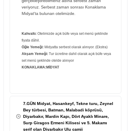
gerçekleştirebilmeniz adına serbest zaman
veriyoruz. Serbest zaman sonrası Konaklama
Midyat'ta bulunan otelimizde.
Kahvaltı:
Otelimizde açık büfe veya set menü şeklinde
fiyata dâhil.
Öğle Yemeği:
Midyatta serbest olarak alınıyor. (Ekstra)
Akşam Yemeği:
Tur ücretine dahil olarak açık büfe veya
set menü şeklinde otelde alınıyor
KONAKLAMA:MİDYAT
7.GÜN Midyat, Hasankeyf, Tekne turu, Zeynel
Bey türbesi, Batman, Malabadi köprüsü,
Diyarbakır, Mardin Kapı, Dört Ayaklı Minare,
Surp Giragos Ermeni Kilisesi ve 5. Makamı
şerif olan Diyarbakır Ulu camii