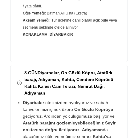
fiyata dâhil.
Öğle Yemeği:
Batman Ali Usta (Ekstra)
Akşam Yemeği:
Tur ücretine dahil olarak açık büfe veya
set menü şeklinde otelde alınıyor
KONAKLAMA: DİYARBAKIR
8.GÜNDiyarbakır, On Gözlü Köprü, Atatürk
barajı, Adıyaman, Kahta, Cendere Köprüsü,
Kahta Kalesi Cam Terası, Nemrut Dağı,
Adıyaman
Diyarbakır
otelimizden ayrılıyoruz ve sabah
kahvelerimizi içmek üzere
On Gözlü Köprüye
geçiyoruz. Ardından yolculuğumuza başlıyor ve
Atatürk barajını gözlemleyebileceğimiz Seyir
noktasına doğru ilerliyoruz.
Adıyaman
da
alacağımız öğle yemeğimiz sonrası
Kahta'ya