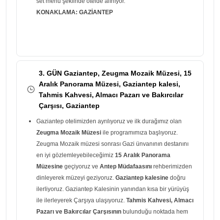
set menü şeklinde otelde alınıyor.
KONAKLAMA: GAZİANTEP
3. GÜN Gaziantep, Zeugma Mozaik Müzesi, 15
Aralık Panorama Müzesi, Gaziantep kalesi,
Tahmis Kahvesi, Almacı Pazarı ve Bakırcılar
Çarşısı, Gaziantep
Gaziantep otelimizden ayrılıyoruz ve ilk durağımız olan
Zeugma Mozaik Müzesi
ile programımıza başlıyoruz.
Zeugma Mozaik müzesi sonrası Gazi ünvanının destanını
en iyi gözlemleyebileceğimiz
15 Aralık Panorama
Müzesine
geçiyoruz ve
Antep Müdafaasını
rehberimizden
dinleyerek müzeyi geziyoruz.
Gaziantep kalesine
doğru
ilerliyoruz. Gaziantep Kalesinin yanından kısa bir yürüyüş
ile ilerleyerek Çarşıya ulaşıyoruz.
Tahmis Kahvesi, Almacı
Pazarı ve Bakırcılar Çarşısının
bulunduğu noktada hem