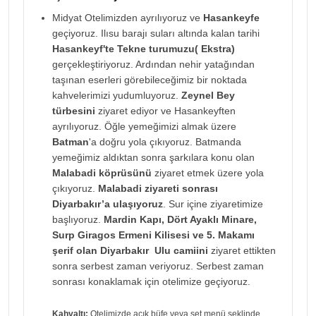
Midyat Otelimizden ayrılıyoruz ve
Hasankeyfe
geçiyoruz. Ilısu barajı suları altında kalan tarihi
Hasankeyf'te Tekne turumuzu( Ekstra)
gerçekleştiriyoruz. Ardından nehir yatağından
taşınan eserleri görebileceğimiz bir noktada
kahvelerimizi yudumluyoruz.
Zeynel Bey
türbesini
ziyaret ediyor ve Hasankeyften
ayrılıyoruz. Öğle yemeğimizi almak üzere
Batman
'a doğru yola çıkıyoruz. Batmanda
yemeğimiz aldıktan sonra şarkılara konu olan
Malabadi köprüsünü
ziyaret etmek üzere yola
çıkıyoruz.
Malabadi ziyareti sonrası
Diyarbakır’a ulaşıyoruz
. Sur içine ziyaretimize
başlıyoruz.
Mardin Kapı, Dört Ayaklı Minare,
Surp Giragos Ermeni Kilisesi ve 5. Makamı
şerif olan Diyarbakır Ulu camiini
ziyaret ettikten
sonra serbest zaman veriyoruz. Serbest zaman
sonrası konaklamak için otelimize geçiyoruz.
Kahvaltı:
Otelimizde açık büfe veya set menü şeklinde