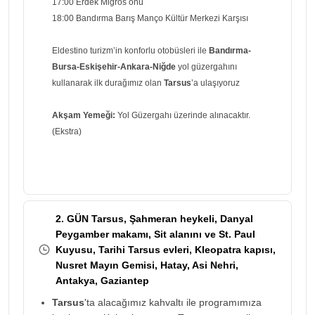
17:00 Erdek Migros önü
18:00 Bandırma Barış Manço Kültür Merkezi Karşısı
Eldestino turizm’in konforlu otobüsleri ile
Bandırma-
Bursa-Eskişehir-Ankara-Niğde
yol güzergahını
kullanarak ilk durağımız olan
Tarsus
’a ulaşıyoruz
Akşam Yemeği:
Yol Güzergahı üzerinde alınacaktır.
(Ekstra)
2. GÜN Tarsus, Şahmeran heykeli, Danyal
Peygamber makamı, Sit alanını ve St. Paul
Kuyusu, Tarihi Tarsus evleri, Kleopatra kapısı,
Nusret Mayın Gemisi, Hatay, Asi Nehri,
Antakya, Gaziantep
Tarsus
'ta alacağımız kahvaltı ile programımıza