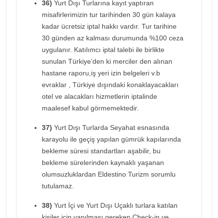
36)
Yurt Dışı Turlarına kayıt yaptıran
misafirlerimizin tur tarihinden 30 gün kalaya
kadar ücretsiz iptal hakkı vardır. Tur tarihine
30 günden az kalması durumunda %100 ceza
uygulanır. Katılımcı iptal talebi ile birlikte
sunulan Türkiye’den ki merciler den alınan
hastane raporu,iş yeri izin belgeleri v.b
evraklar , Türkiye dışındaki konaklayacakları
otel ve alacakları hizmetlerin iptalinde
maalesef kabul görmemektedir.
37)
Yurt Dışı Turlarda Seyahat esnasında
karayolu ile geçiş yapılan gümrük kapılarında
bekleme süresi standartları aşabilir, bu
bekleme sürelerinden kaynaklı yaşanan
olumsuzluklardan Eldestino Turizm sorumlu
tutulamaz.
38)
Yurt İçi ve Yurt Dışı Uçaklı turlara katılan
kişiler için yapılması gereken Check-in ve