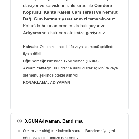
ulaşıyor ve servislerimiz ile sırası ile
Cendere
Köprüsü, Kahta Kalesi Cam Terası ve Nemrut
Dağı Gün batımı ziyaretlerimizi
tamamlıyoruz.
Kahta'da bulunan aracımızla buluşuyor ve
Adıyaman
da bulunan otelimize geçiyoruz.
Kahvaltı:
Otelimizde açık büfe veya set menü şeklinde
fiyata dâhil.
Öğle Yemeği:
İskender 85 Adıyaman (Ekstra)
Akşam Yemeği:
Tur ücretine dahil olarak açık büfe veya
set menü şeklinde otelde alınıyor
KONAKLAMA: ADIYAMAN
9.GÜN Adıyaman, Bandırma
Otelimizde aldığımız kahvaltı sonrası
Bandırma'
ya geri
dönüş yolculuğumuza başlıyoruz.