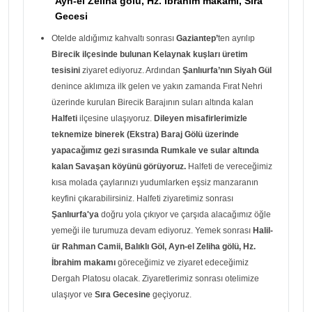
Ayn-el Zeliha gölü, Hz. İbrahim makamı, Sıra
Gecesi
Otelde aldığımız kahvaltı sonrası
Gaziantep’
ten ayrılıp
Birecik ilçesinde bulunan Kelaynak kuşları üretim
tesisini
ziyaret ediyoruz. Ardından
Şanlıurfa’nın Siyah Gül
denince aklımıza ilk gelen ve yakın zamanda Fırat Nehri
üzerinde kurulan Birecik Barajının suları altında kalan
Halfeti
ilçesine ulaşıyoruz.
Dileyen misafirlerimizle
teknemize binerek (Ekstra) Baraj Gölü üzerinde
yapacağımız gezi sırasında Rumkale ve sular altında
kalan Savaşan köyünü görüyoruz.
Halfeti de vereceğimiz
kısa molada çaylarınızı yudumlarken eşsiz manzaranın
keyfini çıkarabilirsiniz. Halfeti ziyaretimiz sonrası
Şanlıurfa'ya
doğru yola çıkıyor ve çarşıda alacağımız öğle
yemeği ile turumuza devam ediyoruz. Yemek sonrası
Halil-
ür Rahman Camii, Balıklı Göl, Ayn-el Zeliha gölü, Hz.
İbrahim makamı
göreceğimiz ve ziyaret edeceğimiz
Dergah Platosu olacak. Ziyaretlerimiz sonrası otelimize
ulaşıyor ve
Sıra Gecesine
geçiyoruz.