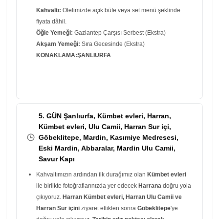
Kahvaltı:
Otelimizde açık büfe veya set menü şeklinde
fiyata dâhil.
Öğle Yemeği:
Gaziantep Çarşısı Serbest (Ekstra)
Akşam Yemeği:
Sıra Gecesinde (Ekstra)
KONAKLAMA:ŞANLIURFA
5. GÜN Şanlıurfa, Kümbet evleri, Harran,
Kümbet evleri, Ulu Camii, Harran Sur içi,
Göbeklitepe, Mardin, Kasımiye Medresesi,
Eski Mardin, Abbaralar, Mardin Ulu Camii,
Savur Kapı
Kahvaltımızın ardından ilk durağımız olan
Kümbet evleri
ile birlikte fotoğraflarınızda yer edecek
Harrana
doğru yola
çıkıyoruz.
Harran Kümbet evleri, Harran Ulu Camii ve
Harran Sur içini
ziyaret ettikten sonra
Göbeklitepe
'ye