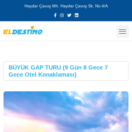
Haydar Çavuş Mh. Haydar Çavuş Sk. No:4/A
BÜYÜK GAP TURU (9 Gün 8 Gece 7
Gece Otel Konaklaması)