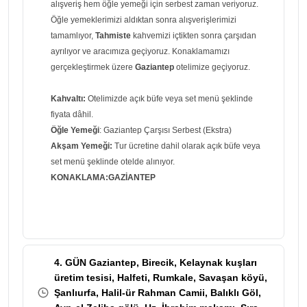
alışveriş hem öğle yemeği için serbest zaman veriyoruz.
Öğle yemeklerimizi aldıktan sonra alışverişlerimizi
tamamlıyor,
Tahmiste
kahvemizi içtikten sonra çarşıdan
ayrılıyor ve aracımıza geçiyoruz. Konaklamamızı
gerçekleştirmek üzere
Gaziantep
otelimize geçiyoruz.
Kahvaltı:
Otelimizde açık büfe veya set menü şeklinde
fiyata dâhil.
Öğle Yemeği
: Gaziantep Çarşısı Serbest (Ekstra)
Akşam Yemeği:
Tur ücretine dahil olarak açık büfe veya
set menü şeklinde otelde alınıyor.
KONAKLAMA:GAZİANTEP
4. GÜN Gaziantep, Birecik, Kelaynak kuşları
üretim tesisi, Halfeti, Rumkale, Savaşan köyü,
Şanlıurfa, Halil-ür Rahman Camii, Balıklı Göl,