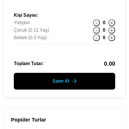
Kişi Sayısı:
Yetişkin
0
-
+
Çocuk (2-11 Yaş)
0
-
+
Bebek (0-3 Yaş)
0
-
+
0.00
Toplam Tutar:
Satın Al
Popüler Turlar