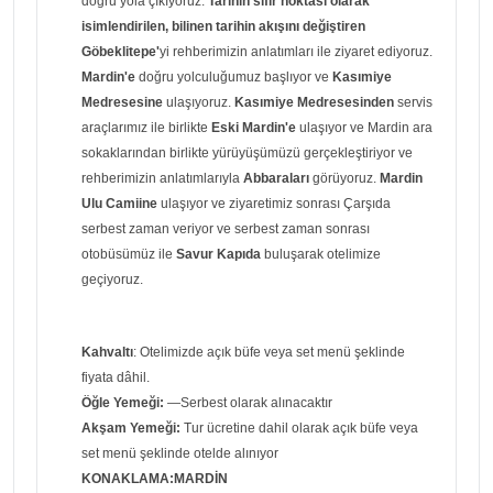
doğru yola çıkıyoruz.
Tarihin sıfır noktası olarak
isimlendirilen, bilinen tarihin akışını değiştiren
Göbeklitepe'
yi rehberimizin anlatımları ile ziyaret ediyoruz.
Mardin'e
doğru yolculuğumuz başlıyor ve
Kasımiye
Medresesine
ulaşıyoruz.
Kasımiye Medresesinden
servis
araçlarımız ile birlikte
Eski Mardin'e
ulaşıyor ve Mardin ara
sokaklarından birlikte yürüyüşümüzü gerçekleştiriyor ve
rehberimizin anlatımlarıyla
Abbaraları
görüyoruz.
Mardin
Ulu Camiine
ulaşıyor ve ziyaretimiz sonrası Çarşıda
serbest zaman veriyor ve serbest zaman sonrası
otobüsümüz ile
Savur Kapıda
buluşarak otelimize
geçiyoruz.
Kahvaltı
: Otelimizde açık büfe veya set menü şeklinde
fiyata dâhil.
Öğle Yemeği:
—Serbest olarak alınacaktır
Akşam Yemeği:
Tur ücretine dahil olarak açık büfe veya
set menü şeklinde otelde alınıyor
KONAKLAMA:MARDİN