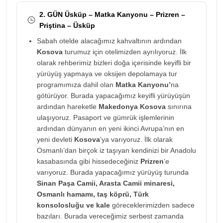
2. GÜN Üsküp – Matka Kanyonu – Prizren –
Priştina – Üsküp
Sabah otelde alacağımız kahvaltının ardından
Kosova
turumuz için otelimizden ayrılıyoruz. İlk
olarak rehberimiz bizleri doğa içerisinde keyifli bir
yürüyüş yapmaya ve oksijen depolamaya tur
programımıza dahil olan
Matka Kanyonu’
na
götürüyor. Burada yapacağımız keyifli yürüyüşün
ardından hareketle
Makedonya Kosova
sınırına
ulaşıyoruz. Pasaport ve gümrük işlemlerinin
ardından dünyanın en yeni ikinci Avrupa’nın en
yeni devleti
Kosova
’ya varıyoruz. İlk olarak
Osmanlı’dan birçok iz taşıyan kendinizi bir Anadolu
kasabasında gibi hissedeceğiniz
Prizren
’e
varıyoruz. Burada yapacağımız yürüyüş turunda
Sinan Paşa Camii, Arasta Camii minaresi,
Osmanlı hamamı, taş köprü, Türk
konsolosluğu ve kale
göreceklerimizden sadece
bazıları. Burada vereceğimiz serbest zamanda