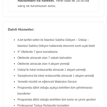
Havalimanı’na hareket.
Yerel saat ile 16:50’da
varış ve turumuzun sonu.
Dahili Hizmetler:
AJet tarifeli seferi ile İstanbul Sabiha Gökçen – Üsküp –
İstanbul Sabiha Gökçen hatlarında ekonomi sınıfı uçak bileti
4* Otellerde 7 gece konaklama
Otellerde alınacak olan 7 sabah kahvaltısı
Otellerde alınacak olan 4 akşam yemeği
Üsküp’te lokal restaurantta alınacak 1 akşam yemeği
Saraybosna’da lokal restaurantta alınacak 1 akşam yemeği
Yemekli müzikli ve eğlenceli Makedon Gecesi
Programda dâhil olduğu açıkça belirtilen tüm şehirlerarası
transferler
Programda dâhil olduğu belirtilen tüm turlar ve çevre gezileri
Profesyonel Türkçe Rehberlik hizmetleri