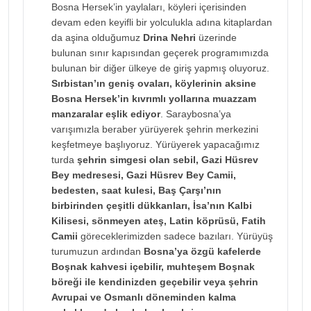
Bosna Hersek’in yaylaları, köyleri içerisinden
devam eden keyifli bir yolculukla adına kitaplardan
da aşina olduğumuz
Drina Nehri
üzerinde
bulunan sınır kapısından geçerek programımızda
bulunan bir diğer ülkeye de giriş yapmış oluyoruz.
Sırbistan’ın geniş ovaları, köylerinin aksine
Bosna Hersek’in kıvrımlı yollarına muazzam
manzaralar eşlik ediyor
. Saraybosna’ya
varışımızla beraber yürüyerek şehrin merkezini
keşfetmeye başlıyoruz. Yürüyerek yapacağımız
turda
şehrin simgesi olan sebil, Gazi Hüsrev
Bey medresesi, Gazi Hüsrev Bey Camii,
bedesten, saat kulesi, Baş Çarşı’nın
birbirinden çeşitli dükkanları, İsa’nın Kalbi
Kilisesi, sönmeyen ateş, Latin köprüsü, Fatih
Camii
göreceklerimizden sadece bazıları. Yürüyüş
turumuzun ardından
Bosna’ya özgü kafelerde
Boşnak kahvesi içebilir, muhteşem Boşnak
böreği ile kendinizden geçebilir veya şehrin
Avrupai ve Osmanlı döneminden kalma