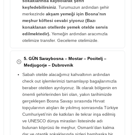
sokaklarında kaybolarak şehri
keşfedebilirsiniz
. Turumuzun ardından şehir
merkezinde
akşam yemeği için Bosna’nın
meşhur köftesi cevabi yiyoruz (Bazı
konaklanan otellerde yemek otelde servis
edilmektedir).
Yemeğin ardından aracımızla
otelimize transfer. Geceleme otelimizde.
5. GÜN Saraybosna – Mostar – Pocitelj –
Medjugorje – Dubrovnik
Sabah otelde alacağımız kahvaltının ardından
check out işlemlerimizi tamamlayıp bagajlarımızla
beraber otelden ayrılıyoruz. İlk olarak bölgenin en
önemli şehirlerinden biri olan, yakın tarihimizde
gerçekleşen Bosna Savaşı sırasında Hırvat
topçularının atışları ile yıkılmış sonrasında Türkiye
Cumhuriyeti’nin de katkıları ile tekrar inşa edilmiş
ve UNESCO dünya mirasları listesinde adı
bulunan köprüsü ile meşhur, Osmanlı’dan kalma
dar ve otantik sokaklarında sizleri bambaşka bir