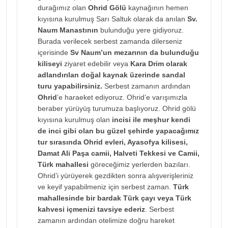
durağımız olan
Ohrid Gölü
kaynağının hemen
kıyısına kurulmuş Sarı Saltuk olarak da anılan
Sv.
Naum Manastının
bulunduğu yere gidiyoruz.
Burada verilecek serbest zamanda dilerseniz
içerisinde
Sv Naum’un mezarının da bulunduğu
kiliseyi
ziyaret edebilir veya
Kara Drim olarak
adlandırılan doğal kaynak üzerinde sandal
turu yapabilirsiniz.
Serbest zamanın ardından
Ohrid
’e haraeket ediyoruz. Ohrid’e varışımızla
beraber yürüyüş turumuza başlıyoruz. Ohrid gölü
kıyısına kurulmuş olan
incisi ile meşhur kendi
de inci gibi olan bu güzel şehirde yapacağımız
tur sırasında Ohrid evleri, Ayasofya kilisesi,
Damat Ali Paşa camii, Halveti Tekkesi ve Camii,
Türk mahallesi
göreceğimiz yerlerden bazıları.
Ohrid’i yürüyerek gezdikten sonra alışverişleriniz
ve keyif yapabilmeniz için serbest zaman.
Türk
mahallesinde bir bardak
Türk çayı veya Türk
kahvesi içmenizi tavsiye ederiz
. Serbest
zamanın ardından otelimize doğru hareket