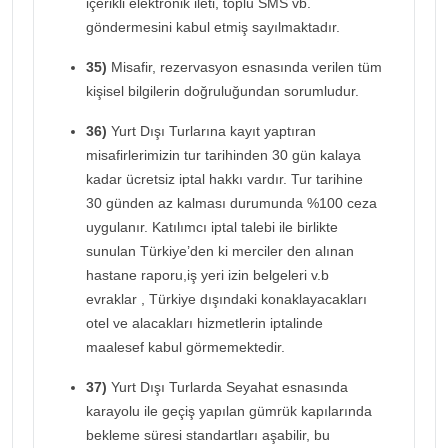
içerikli elektronik ileti, toplu SMS vb.
göndermesini kabul etmiş sayılmaktadır.
35)
Misafir, rezervasyon esnasında verilen tüm
kişisel bilgilerin doğruluğundan sorumludur.
36)
Yurt Dışı Turlarına kayıt yaptıran
misafirlerimizin tur tarihinden 30 gün kalaya
kadar ücretsiz iptal hakkı vardır. Tur tarihine
30 günden az kalması durumunda %100 ceza
uygulanır. Katılımcı iptal talebi ile birlikte
sunulan Türkiye’den ki merciler den alınan
hastane raporu,iş yeri izin belgeleri v.b
evraklar , Türkiye dışındaki konaklayacakları
otel ve alacakları hizmetlerin iptalinde
maalesef kabul görmemektedir.
37)
Yurt Dışı Turlarda Seyahat esnasında
karayolu ile geçiş yapılan gümrük kapılarında
bekleme süresi standartları aşabilir, bu