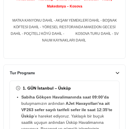
Makedonya – Kosova
MATKA KANYONU DAHİL - AKŞAM YEMEKLERİ DAHİL - BOŞNAK
KÖFTESİ DAHİL - YÖRESEL RESTORANDA MAKEDON GECESİ
DAHİL - POÇİTELJ KÖYÜ DAHİL - KOSOVA TURU DAHİL - SV
NAUM KAYNAKLARI DAHİL
Tur Programı
1. GÜN İstanbul – Üsküp
Sabiha Gökçen Havalimanında saat 09:00’da
buluşmamızın ardından
AJet Havayolları’na ait
VF263 sefer sayılı tarifeli sefer ile saat 12:35’te
Üsküp
’e hareket ediyoruz. Yaklaşık bir buçuk
saatlik uçuşun ardından Üsküp Havalimanına
varıyoruz. Pasaport ve gümrük işlemlerinin