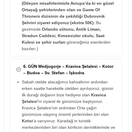
(Dileyen misafirlerimizle Avrupa’da ki en güzel
Ortaçağ şehirlerinden olan ve Game Of
Throners dizisinin de çekildiği Dubrovnik
Şehrini ziyaret ediyoruz (ekstra 50€).
Bu
gezimizde
Orlando sütunu, Antik Liman,
Stradun Caddesi, Kimsesizler okulu, Saat
Kulesi ve şehir surları
göreceğimiz eserlerden
bazıları.)
6. GÜN Medjugorje – Kravica Şelalesi – Kotor
– Budva – Sv. Stefan – İşkodra
Sabah otelde alacağımız kahvaltının ardından
erken saatte hareketle otelden ayrılıyoruz, günün
ilk durağı doğanın bize hediyesi olan
Kravica
Şelalesi’
ni ziyaret ile günümüze başlıyoruz.
Kravica Şelalesi’nin ardından Orta çağın
günümüze ulaşmış önemli yerlerinden biri olan
Kotor
’a varıyoruz. Karadağ’ın turistik
merkezlerinden biri olan körfezin derinliklerinde ve