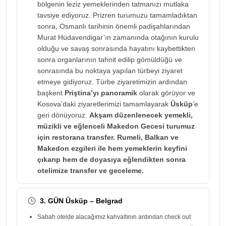
bölgenin leziz yemeklerinden tatmanızı mutlaka
tavsiye ediyoruz. Prizren turumuzu tamamladıktan
sonra, Osmanlı tarihinin önemli padişahlarından
Murat Hüdavendigar’ın zamanında otağının kurulu
olduğu ve savaş sonrasında hayatını kaybettikten
sonra organlarının tahnit edilip gömüldüğü ve
sonrasında bu noktaya yapılan türbeyi ziyaret
etmeye gidiyoruz. Türbe ziyaretimizin ardından
başkent
Priştina’yı panoramik
olarak görüyor ve
Kosova’daki ziyaretlerimizi tamamlayarak
Üsküp
’e
geri dönüyoruz.
Akşam düzenlenecek yemekli,
müzikli ve eğlenceli Makedon Gecesi turumuz
için restorana transfer. Rumeli, Balkan ve
Makedon ezgileri ile hem yemeklerin keyfini
çıkarıp hem de doyasıya eğlendikten sonra
otelimize transfer ve geceleme.
3. GÜN Üsküp – Belgrad
Sabah otelde alacağımız kahvaltının ardından check out