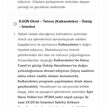
ediyoruz. Odalara yerleşmenin ardından akşam
yemeği ve geceleme otelimizde.
8.GÜN Ohrid – Tetovo (Kalkandelen) – Üsküp
– İstanbul
Sabah otelde alacağımız kahvaltının ardından
check out işlemlerimizi tamamlayarak otelden
bagajlarımız ile ayrılıyoruz
Kalkandelen
’e doğru
hareket ediyoruz. Makedonya’nın önemli
şehirlerinden biri olan ve nüfusun çoğunluğunun
Arnavutlardan oluştuğu
Kalkandelen’de Alaca
Camii’ni görüp Üsküp Havalimanı’na doğru
yolculuğumuza devam ediyoruz (Uçuş saatinin
daha erken saatte olması durumunda
Kalkandelen programı yapılmadan direk alana
geçilecektir)
. Havalimanı’na varışımızla birlikle
bagaj, bilet ve pasaport işlemlerinin ardından
Ajet
Hava Yolları’nın VF264 sefer sayılı uçuşu ile
saat 14:25’de İstanbul Sabiha Gökçen