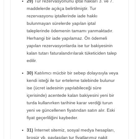
29)
Tur rezervasyonunu iptal hakları 3. ve 7.
maddelerde açıkça belirtilmiştir. Tur
rezervasyonu iptallerinde iade hakkı
bulunmayan sürelerde yapılan iptal
taleplerinde ödemenin tamamı yanmaktadır.
Herhangi bir iade yapılamaz. Ön ödemeli
yapılan rezervasyonlarda ise tur bakiyesinin
kalan tutarı faturalandırılarak tüketiciden talep
edilir.
30)
Katılımcı mücbir bir sebep dolayısıyla veya
kendi isteği ile tur erteleme talebinde bulunur
ise (ücret iadesinin yapılabileceği süre
içerisinde) acentede kalan bakiyesini yeni bir
turda kullanırken tarihine karar verdiği turun
yeni ve güncellenen fiyatından satın alır. Eski
fiyat geçerliliğini kaybeder.
31)
İnternet sitemiz, sosyal medya hesapları,
broşür vb. paylaşılan tur fiyatlarımız nakit