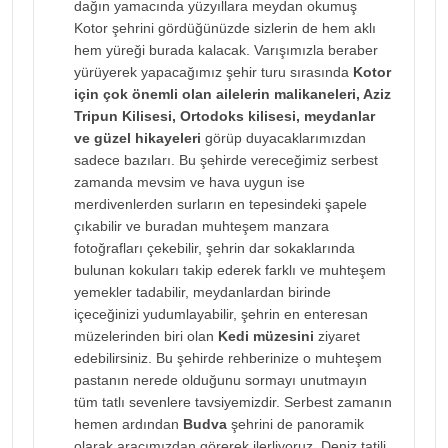
dağın yamacında yüzyıllara meydan okumuş
Kotor şehrini gördüğünüzde sizlerin de hem aklı
hem yüreği burada kalacak. Varışımızla beraber
yürüyerek yapacağımız şehir turu sırasında
Kotor
için çok önemli olan ailelerin malikaneleri, Aziz
Tripun Kilisesi, Ortodoks kilisesi, meydanlar
ve güzel hikayeleri
görüp duyacaklarımızdan
sadece bazıları. Bu şehirde vereceğimiz serbest
zamanda mevsim ve hava uygun ise
merdivenlerden surların en tepesindeki şapele
çıkabilir ve buradan muhteşem manzara
fotoğrafları çekebilir, şehrin dar sokaklarında
bulunan kokuları takip ederek farklı ve muhteşem
yemekler tadabilir, meydanlardan birinde
içeceğinizi yudumlayabilir, şehrin en enteresan
müzelerinden biri olan
Kedi müzesini
ziyaret
edebilirsiniz. Bu şehirde rehberinize o muhteşem
pastanın nerede olduğunu sormayı unutmayın
tüm tatlı sevenlere tavsiyemizdir. Serbest zamanın
hemen ardından
Budva
şehrini de panoramik
olarak aracımızdan görerek ilerliyoruz. Deniz tatili