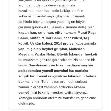
ardından bizleri bekleyen aracımızla
havalimanından hareketle Üsküp şehrinin
sokaklarını keşfetmeye çıkıyoruz. Osmanlı
tarihinde başkent dışına yapılmış en büyük
çarşının günümüze ulaşmış kısmında dolaşırken
kapan han, sulu han, çifte hamam, Murat Paşa
Camii, Sultan Murat Camii, saat kulesi, taş
köprü, Üsküp kalesi, 2014 projesi kapsamında
yapılmış olan heykel grupları, Makedon
Meydanı, Vardar Nehri, Büyük İskender heykeli
bu muazzam şehirde göreceklerimizin sadece bir
kısmı.
Şanslıysanız ve tükenmediyse meşhur
acıbademden yemeli mevsimi ise mutlaka
soğuk bir boravitsa içmeli ve kikirikinin tadına
bakmalısınız.
Turumuzun ardından serbest
zaman. Serbest zamanın ardından
akşam
yemeğimizi lokal bir restaurantta
alıyoruz.
Yemeğin ardından otelimize transfer ve geceleme
otelimizde.