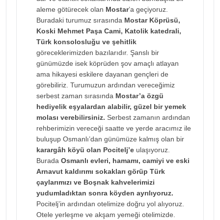
aleme götürecek olan
Mostar
’a geçiyoruz.
Buradaki turumuz sırasında
Mostar Köprüsü,
Koski Mehmet Paşa Cami, Katolik katedrali,
Türk konsolosluğu ve şehitlik
göreceklerimizden bazılarıdır. Şanslı bir
günümüzde isek köprüden şov amaçlı atlayan
ama hikayesi eskilere dayanan gençleri de
görebiliriz. Turumuzun ardından vereceğimiz
serbest zaman sırasında
Mostar’a özgü
hediyelik eşyalardan alabilir, güzel bir yemek
molası verebilirsiniz.
Serbest zamanın ardından
rehberimizin vereceği saatte ve yerde aracımız ile
buluşup Osmanlı’dan günümüze kalmış olan bir
karargâh köyü olan Pocitelj’e
ulaşıyoruz.
Burada
Osmanlı evleri, hamamı, camiyi ve eski
Arnavut kaldırımı sokakları görüp Türk
çaylarımızı ve Boşnak kahvelerimizi
yudumladıktan sonra köyden ayrılıyoruz.
Pocitelj’in ardından otelimize doğru yol alıyoruz.
Otele yerleşme ve akşam yemeği otelimizde.