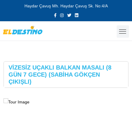
Haydar Çavuş Mh. Haydar Çavuş Sk. No:4/A
VİZESİZ UÇAKLI BALKAN MASALI (8
GÜN 7 GECE) (SABİHA GÖKÇEN
ÇIKIŞLI)