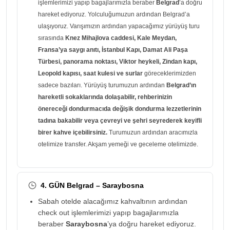
işlemlerimizi yapıp bagajlarımızla beraber
Belgrad
’a doğru
hareket ediyoruz. Yolculuğumuzun ardından Belgrad’a
ulaşıyoruz. Varışımızın ardından yapacağımız yürüyüş turu
sırasında
Knez Mihajlova caddesi, Kale Meydan,
Fransa’ya saygı anıtı, İstanbul Kapı, Damat Ali Paşa
Türbesi, panorama noktası, Viktor heykeli, Zindan kapı,
Leopold kapısı, saat kulesi ve surlar
göreceklerimizden
sadece bazıları. Yürüyüş turumuzun ardından
Belgrad’ın
hareketli sokaklarında dolaşabilir, rehberinizin
önereceği dondurmacıda değişik dondurma lezzetlerinin
tadına bakabilir veya çevreyi ve şehri seyrederek keyifli
birer kahve içebilirsiniz.
Turumuzun ardından aracımızla
otelimize transfer. Akşam yemeği ve geceleme otelimizde.
4. GÜN Belgrad – Saraybosna
Sabah otelde alacağımız kahvaltının ardından
check out işlemlerimizi yapıp bagajlarımızla
beraber
Saraybosna
’ya doğru hareket ediyoruz.