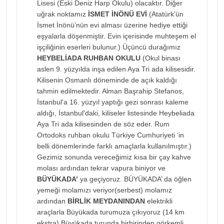
Lisesi (Eski Deniz Harp Okulu) olacaktır. Diğer
uğrak noktamız
İSMET İNÖNÜ EVİ
(Atatürk’ün
İsmet İnönü’nün evi alması üzerine hediye ettiği
eşyalarla döşenmiştir. Evin içerisinde muhteşem el
işçiliğinin eserleri bulunur.) Üçüncü durağımız
HEYBELİADA RUHBAN OKULU
(Okul binası
aslen 9. yüzyılda inşa edilen Aya Tri ada kilisesidir.
Kilisenin Osmanlı döneminde de açık kaldığı
tahmin edilmektedir. Alman Başrahip Stefanos,
İstanbul'a 16. yüzyıl yaptığı gezi sonrası kaleme
aldığı, İstanbul'daki, kiliseler listesinde Heybeliada
Aya Tri ada kilisesinden de söz eder. Rum
Ortodoks ruhban okulu Türkiye Cumhuriyeti ‘in
belli dönemlerinde farklı amaçlarla kullanılmıştır.)
Gezimiz sonunda vereceğimiz kısa bir çay kahve
molası ardından tekrar vapura biniyor ve
BÜYÜKADA’
ya geçiyoruz. BÜYÜKADA’ da öğlen
yemeği molamızı veriyor(serbest) molamız
ardından
BİRLİK MEYDANINDAN
elektrikli
araçlarla Büyükada turumuza çıkıyoruz (14 km
ekstra) Büyükada turunda birbirinden görkemli