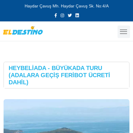
Haydar Çavuş Mh. Haydar Çavuş Sk. No:4/A
HEYBELİADA - BÜYÜKADA TURU
(ADALARA GEÇİŞ FERİBOT ÜCRETİ
DAHİL)