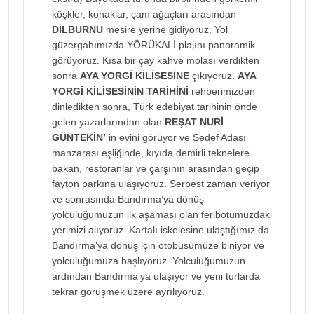
köşkler, konaklar, çam ağaçları arasından
DİLBURNU
mesire yerine gidiyoruz. Yol
güzergahımızda YÖRÜKALİ plajını panoramik
görüyoruz. Kısa bir çay kahve molası verdikten
sonra
AYA YORGİ KİLİSESİNE
çıkıyoruz.
AYA
YORGİ KİLİSESİNİN TARİHİNİ
rehberimizden
dinledikten sonra, Türk edebiyat tarihinin önde
gelen yazarlarından olan
REŞAT NURİ
GÜNTEKİN’
in evini görüyor ve Sedef Adası
manzarası eşliğinde, kıyıda demirli teknelere
bakan, restoranlar ve çarşının arasından geçip
fayton parkına ulaşıyoruz. Serbest zaman veriyor
ve sonrasında Bandırma’ya dönüş
yolculuğumuzun ilk aşaması olan feribotumuzdaki
yerimizi alıyoruz. Kartalı iskelesine ulaştığımız da
Bandırma’ya dönüş için otobüsümüze biniyor ve
yolculuğumuza başlıyoruz. Yolculuğumuzun
ardından Bandırma’ya ulaşıyor ve yeni turlarda
tekrar görüşmek üzere ayrılıyoruz.