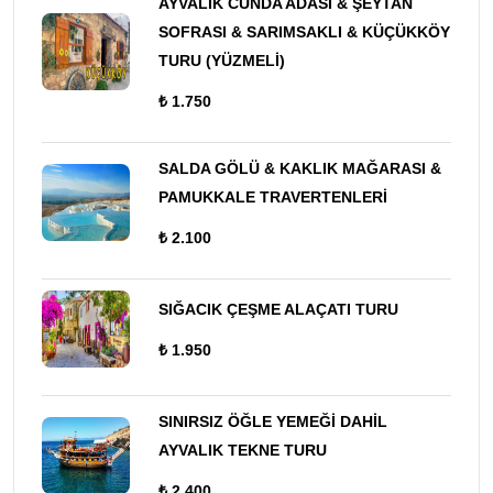
AYVALIK CUNDA ADASI & ŞEYTAN
SOFRASI & SARIMSAKLI & KÜÇÜKKÖY
TURU (YÜZMELİ)
₺ 1.750
SALDA GÖLÜ & KAKLIK MAĞARASI &
PAMUKKALE TRAVERTENLERİ
₺ 2.100
SIĞACIK ÇEŞME ALAÇATI TURU
₺ 1.950
SINIRSIZ ÖĞLE YEMEĞİ DAHİL
AYVALIK TEKNE TURU
₺ 2.400