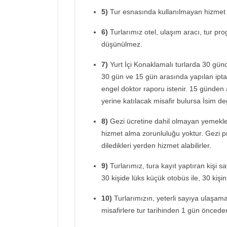
5)
Tur esnasında kullanılmayan hizmet 
6)
Turlarımız otel, ulaşım aracı, tur prog
düşünülmez.
7)
Yurt İçi Konaklamalı turlarda 30 günd
30 gün ve 15 gün arasında yapılan iptal
engel doktor raporu istenir. 15 günden 
yerine katılacak misafir bulursa İsim deği
8)
Gezi ücretine dahil olmayan yemekler
hizmet alma zorunluluğu yoktur. Gezi 
diledikleri yerden hizmet alabilirler.
9)
Turlarımız, tura kayıt yaptıran kişi s
30 kişide lüks küçük otobüs ile, 30 kişin
10)
Turlarımızın, yeterli sayıya ulaşam
misafirlere tur tarihinden 1 gün önceden 