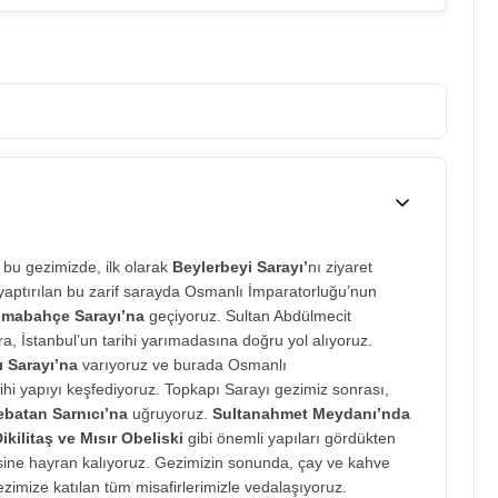
lu bu gezimizde, ilk olarak
Beylerbeyi Sarayı’
nı ziyaret
yaptırılan bu zarif sarayda Osmanlı İmparatorluğu’nun
lmabahçe Sarayı’na
geçiyoruz. Sultan Abdülmecit
 İstanbul’un tarihi yarımadasına doğru yol alıyoruz.
 Sarayı’na
varıyoruz ve burada Osmanlı
hi yapıyı keşfediyoruz. Topkapı Sarayı gezimiz sonrası,
ebatan Sarnıcı’na
uğruyoruz.
Sultanahmet Meydanı’nda
ikilitaş ve Mısır Obeliski
gibi önemli yapıları gördükten
isine hayran kalıyoruz. Gezimizin sonunda, çay ve kahve
imize katılan tüm misafirlerimizle vedalaşıyoruz.