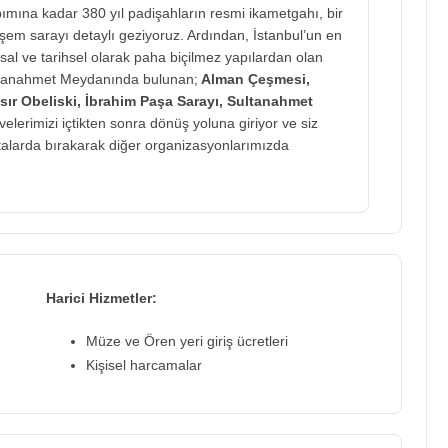
mına kadar 380 yıl padişahların resmi ikametgahı, bir
şem sarayı detaylı geziyoruz. Ardından, İstanbul’un en
sal ve tarihsel olarak paha biçilmez yapılardan olan
ltanahmet Meydanında bulunan;
Alman Çeşmesi,
 Mısır Obeliski, İbrahim Paşa Sarayı, Sultanahmet
erimizi içtikten sonra dönüş yoluna giriyor ve siz
ktalarda bırakarak diğer organizasyonlarımızda
Harici Hizmetler:
Müze ve Ören yeri giriş ücretleri
Kişisel harcamalar