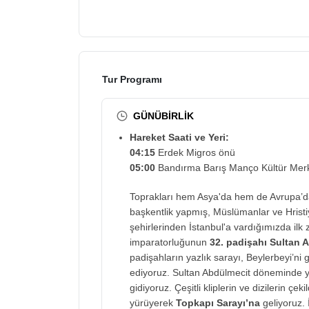
Tur Programı
GÜNÜBİRLİK
Hareket Saati ve Yeri:
04:15
Erdek Migros önü
05:00
Bandırma Barış Manço Kültür Merk
Toprakları hem Asya'da hem de Avrupa’da b
başkentlik yapmış, Müslümanlar ve Hristiy
şehirlerinden İstanbul'a vardığımızda ilk 
imparatorluğunun
32. padişahı Sultan 
padişahların yazlık sarayı, Beylerbeyi’ni
ediyoruz. Sultan Abdülmecit döneminde ya
gidiyoruz. Çeşitli kliplerin ve dizilerin 
yürüyerek
Topkapı Sarayı’na
geliyoruz. 