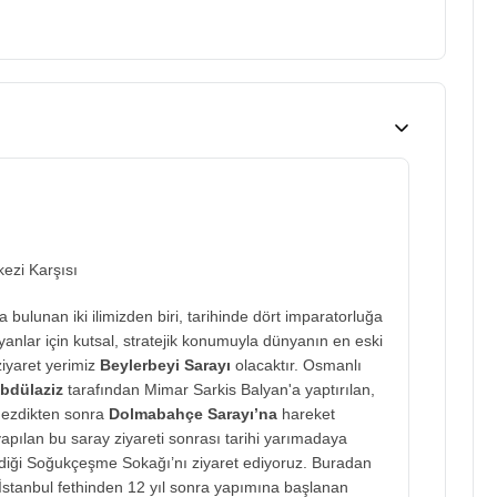
ezi Karşısı
ulunan iki ilimizden biri, tarihinde dört imparatorluğa
anlar için kutsal, stratejik konumuyla dünyanın en eski
ziyaret yerimiz
Beylerbeyi Sarayı
olacaktır. Osmanlı
Abdülaziz
tarafından Mimar Sarkis Balyan'a yaptırılan,
 gezdikten sonra
Dolmabahçe Sarayı’na
hareket
pılan bu saray ziyareti sonrası tarihi yarımadaya
çekildiği Soğukçeşme Sokağı’nı ziyaret ediyoruz. Buradan
İstanbul fethinden 12 yıl sonra yapımına başlanan