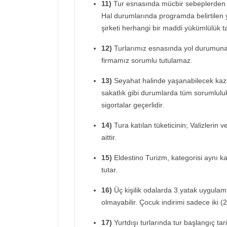
11)
Tur esnasında mücbir sebeplerden
Hal durumlarında programda belirtilen 
şirketi herhangi bir maddi yükümlülük 
12)
Turlarımız esnasında yol durumuna 
firmamız sorumlu tutulamaz.
13)
Seyahat halinde yaşanabilecek kaz
sakatlık gibi durumlarda tüm sorumluluk 
sigortalar geçerlidir.
14)
Tura katılan tüketicinin; Valizlerin 
aittir.
15)
Eldestino Turizm, kategorisi aynı ka
tutar.
16)
Üç kişilik odalarda 3.yatak uygulama
olmayabilir. Çocuk indirimi sadece iki (2
17)
Yurtdışı turlarında tur başlangıç ta