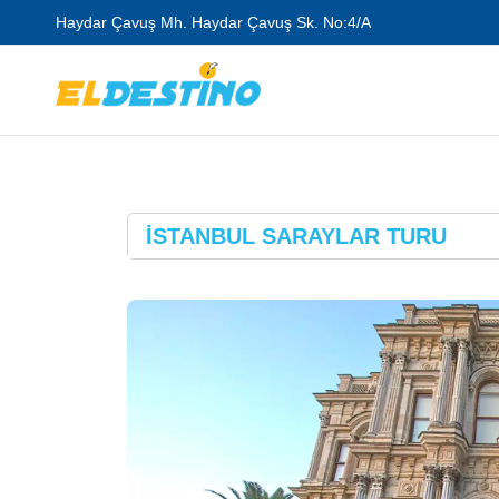
Haydar Çavuş Mh. Haydar Çavuş Sk. No:4/A
İSTANBUL SARAYLAR TURU