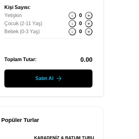
Kişi Sayısı:
Yetişkin
0
-
+
Çocuk (2-11 Yaş)
0
-
+
Bebek (0-3 Yaş)
0
-
+
0.00
Toplam Tutar:
Satın Al
Popüler Turlar
KARADENİZ & BATUM TURU