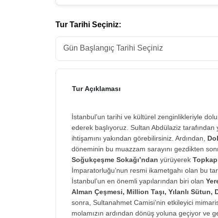
Tur Tarihi Seçiniz:
Tur Açıklaması
İstanbul’un tarihi ve kültürel zenginlikleriyle do
ederek başlıyoruz. Sultan Abdülaziz tarafından 
ihtişamını yakından görebilirsiniz. Ardından,
Do
döneminin bu muazzam sarayını gezdikten sonra,
Soğukçeşme Sokağı’ndan
yürüyerek
Topkapı
İmparatorluğu’nun resmi ikametgahı olan bu tari
İstanbul’un en önemli yapılarından biri olan
Yer
Alman Çeşmesi, Million Taşı, Yılanlı Sütun, D
sonra, Sultanahmet Camisi’nin etkileyici mimar
molamızın ardından dönüş yoluna geçiyor ve gez