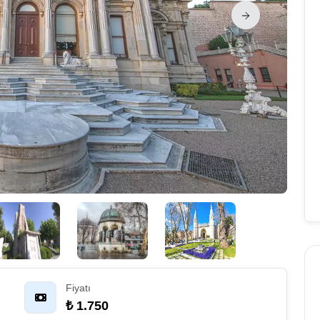
Fiyatı
₺ 1.750