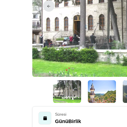
Süresi
GünüBirlik