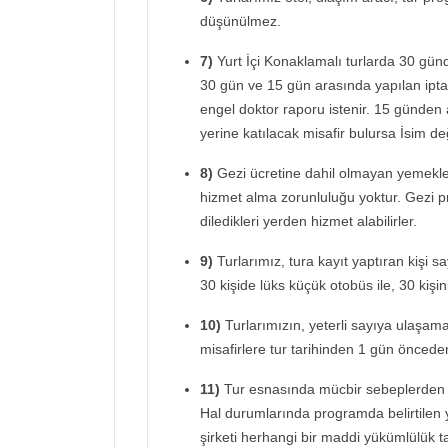
düşünülmez.
7)
Yurt İçi Konaklamalı turlarda 30 günd
30 gün ve 15 gün arasında yapılan iptal
engel doktor raporu istenir. 15 günden 
yerine katılacak misafir bulursa İsim deği
8)
Gezi ücretine dahil olmayan yemekler
hizmet alma zorunluluğu yoktur. Gezi 
diledikleri yerden hizmet alabilirler.
9)
Turlarımız, tura kayıt yaptıran kişi s
30 kişide lüks küçük otobüs ile, 30 kişin
10)
Turlarımızın, yeterli sayıya ulaşam
misafirlere tur tarihinden 1 gün önceden 
11)
Tur esnasında mücbir sebeplerden
Hal durumlarında programda belirtilen 
şirketi herhangi bir maddi yükümlülük 