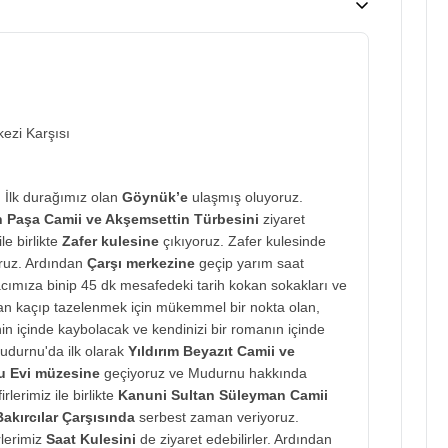
ezi Karşısı
 İlk durağımız olan
Göynük’e
ulaşmış oluyoruz.
 Paşa Camii ve Akşemsettin Türbesini
ziyaret
e birlikte
Zafer kulesine
çıkıyoruz. Zafer kulesinde
oruz. Ardından
Çarşı merkezine
geçip yarım saat
racımıza binip 45 dk mesafedeki tarih kokan sokakları ve
n kaçıp tazelenmek için mükemmel bir nokta olan,
in içinde kaybolacak ve kendinizi bir romanın içinde
udurnu'da ilk olarak
Yıldırım Beyazıt Camii ve
 Evi müzesine
geçiyoruz ve Mudurnu hakkında
rlerimiz ile birlikte
Kanuni Sultan Süleyman Camii
Bakırcılar Çarşısında
serbest zaman veriyoruz.
lerimiz
Saat Kulesini
de ziyaret edebilirler. Ardından