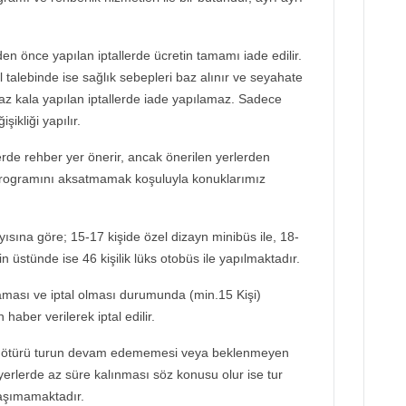
en önce yapılan iptallerde ücretin tamamı iade edilir.
 talebinde ise sağlık sebepleri baz alınır ve seyahate
az kala yapılan iptallerde iade yapılamaz. Sadece
şikliği yapılır.
de rehber yer önerir, ancak önerilen yerlerden
programını aksatmamak koşuluyla konuklarımız
ayısına göre; 15-17 kişide özel dizayn minibüs ile, 18-
in üstünde ise 46 kişilik lüks otobüs ile yapılmaktadır.
aması ve iptal olması durumunda (min.15 Kişi)
haber verilerek iptal edilir.
 ötürü turun devam edememesi veya beklenmeyen
yerlerde az süre kalınması söz konusu olur ise tur
taşımamaktadır.