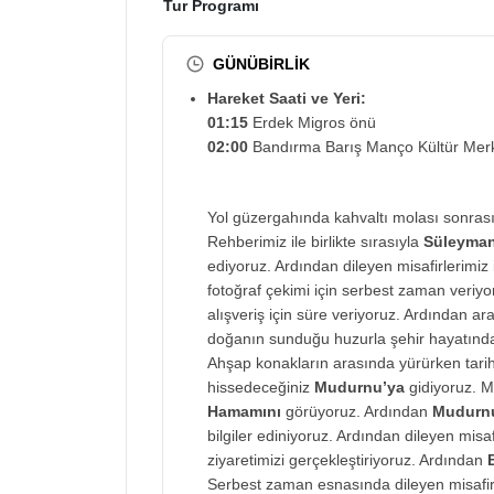
Tur Programı
GÜNÜBİRLİK
Hareket Saati ve Yeri:
01:15
Erdek Migros önü
02:00
Bandırma Barış Manço Kültür Merk
Yol güzergahında kahvaltı molası sonrası
Rehberimiz ile birlikte sırasıyla
Süleyman
ediyoruz. Ardından dileyen misafirlerimiz il
fotoğraf çekimi için serbest zaman veriy
alışveriş için süre veriyoruz. Ardından a
doğanın sunduğu huzurla şehir hayatında
Ahşap konakların arasında yürürken tarih
hissedeceğiniz
Mudurnu’ya
gidiyoruz. M
Hamamını
görüyoruz. Ardından
Mudurnu
bilgiler ediniyoruz. Ardından dileyen misafi
ziyaretimizi gerçekleştiriyoruz. Ardından
Serbest zaman esnasında dileyen misafir