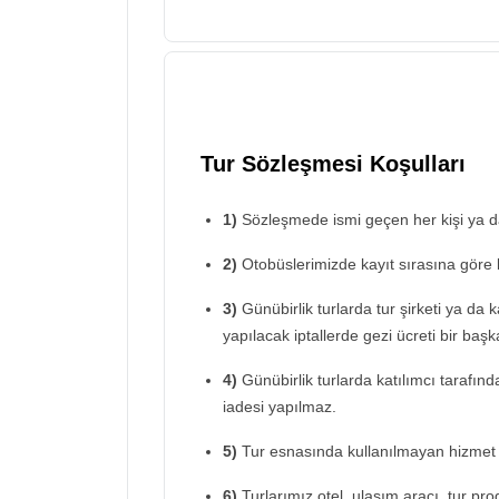
Tur Sözleşmesi Koşulları
1)
Sözleşmede ismi geçen her kişi ya da 
2)
Otobüslerimizde kayıt sırasına göre 
3)
Günübirlik turlarda tur şirketi ya da 
yapılacak iptallerde gezi ücreti bir başka
4)
Günübirlik turlarda katılımcı tarafın
iadesi yapılmaz.
5)
Tur esnasında kullanılmayan hizmet 
6)
Turlarımız otel, ulaşım aracı, tur prog