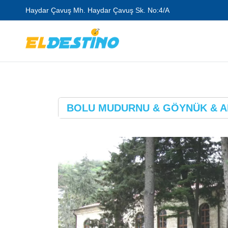
Haydar Çavuş Mh. Haydar Çavuş Sk. No:4/A
BOLU MUDURNU & GÖYNÜK & A