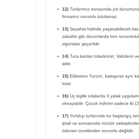
12)
Turlarımız esnasında yol durumuna 
firmamız sorumlu tutulamaz.
13)
Seyahat halinde yaşanabilecek kaz
sakatlık gibi durumlarda tüm sorumluluk 
sigortalar geçerlidir.
14)
Tura katılan tüketicinin; Valizlerin 
aittir.
15)
Eldestino Turizm, kategorisi aynı ka
tutar.
16)
Üç kişilik odalarda 3.yatak uygulama
olmayabilir. Çocuk indirimi sadece iki (2
17)
Yurtdışı turlarında tur başlangıç ta
iptali ve sonrasında mücbir sebeplerden
ödenen ücretlerden sorumlu değildir.