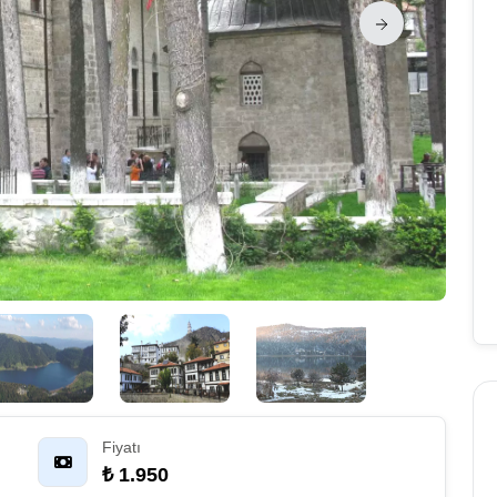
Fiyatı
₺ 1.950