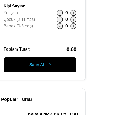
Kişi Sayısı:
Yetişkin
0
-
+
Çocuk (2-11 Yaş)
0
-
+
Bebek (0-3 Yaş)
0
-
+
0.00
Toplam Tutar:
Satın Al
Popüler Turlar
KARADENİZ & BATUM TURU