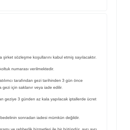
şirket sözleşme koşullarını kabul etmiş sayılacaktır.
koltuk numarası verilmektedir.
katılımcı tarafından gezi tarihinden 3 gün önce
 gezi için saklanır veya iade edilir.
dan geziye 3 günden az kala yapılacak iptallerde ücret
bedelinin sonradan iadesi mümkün değildir.
ramı ve rehberlik hizmetleri ile bir bütündür, ayrı ayrı