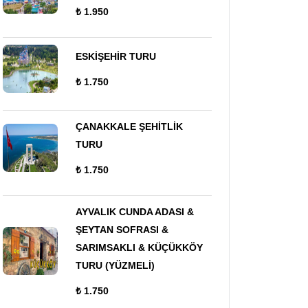
₺ 1.950
ESKİŞEHİR TURU
₺ 1.750
ÇANAKKALE ŞEHİTLİK
TURU
₺ 1.750
AYVALIK CUNDA ADASI &
ŞEYTAN SOFRASI &
SARIMSAKLI & KÜÇÜKKÖY
TURU (YÜZMELİ)
₺ 1.750