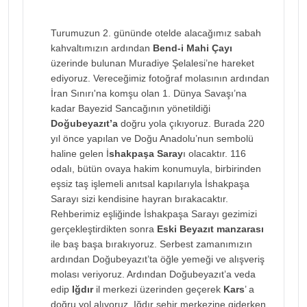
Turumuzun 2. gününde otelde alacağımız sabah
kahvaltımızın ardından
Bend-i Mahi Çayı
üzerinde bulunan Muradiye Şelalesi’ne hareket
ediyoruz. Vereceğimiz fotoğraf molasının ardından
İran Sınırı'na komşu olan 1. Dünya Savaşı’na
kadar Bayezid Sancağının yönetildiği
Doğubeyazıt’a
doğru yola çıkıyoruz. Burada 220
yıl önce yapılan ve Doğu Anadolu’nun sembolü
haline gelen İ
shakpaşa Saray
ı olacaktır. 116
odalı, bütün ovaya hakim konumuyla, birbirinden
eşsiz taş işlemeli anıtsal kapılarıyla İshakpaşa
Sarayı sizi kendisine hayran bırakacaktır.
Rehberimiz eşliğinde İshakpaşa Sarayı gezimizi
gerçekleştirdikten sonra
Eski Beyazıt manzarası
ile baş başa bırakıyoruz. Serbest zamanımızın
ardından Doğubeyazıt’ta öğle yemeği ve alışveriş
molası veriyoruz. Ardından Doğubeyazıt’a veda
edip
Iğdır
il merkezi üzerinden geçerek
Kars
’ a
doğru yol alıyoruz. Iğdır şehir merkezine giderken