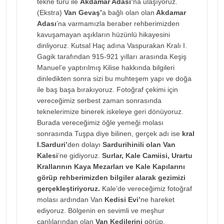
tekne turu ile
Akdamar Adası’
na ulaşıyoruz.
(Ekstra)
Van Gevaş’
a bağlı olan olan
Akdamar
Adası
’na varmamızla beraber rehberimizden
kavuşamayan aşıkların hüzünlü hikayesini
dinliyoruz. Kutsal Haç adına Vaspurakan Kralı I.
Gagik tarafından 915-921 yılları arasında Keşiş
Manuel’e yaptırılmış Kilise hakkında bilgileri
dinledikten sonra sizi bu muhteşem yapı ve doğa
ile baş başa bırakıyoruz. Fotoğraf çekimi için
vereceğimiz serbest zaman sonrasında
teknelerimize binerek iskeleye geri dönüyoruz.
Burada vereceğimiz öğle yemeği molası
sonrasında Tuşpa diye bilinen, gerçek adı ise
kral
I.Sarduri’
den dolayı
Sardurihinili olan Van
Kalesi
’ne gidiyoruz.
Surlar, Kale Camiisi, Urartu
Krallarının Kaya Mezarları ve Kale Kapılarını
görüp rehberimizden bilgiler alarak gezimizi
gerçekleştiriyoruz.
Kale’de vereceğimiz fotoğraf
molası ardından Van
Kedisi Evi’
ne hareket
ediyoruz. Bölgenin en sevimli ve meşhur
canlılarından olan
Van Kedilerini
görüp,