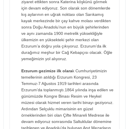
ziyaret ettikten sonra Katerina köşkünü görmek
için devam ediyoruz. Son olarak son dönemlerde
kış aylarının en uğrak noktası olan Sarıkamış
kayak merkezinde bir çay kahve molası verdikten
sonra Doğu Anadolu’nun en büyük şehirlerinden
ve aynı zamanda 1900 metrelik yüksekliğiyle
ülkemizin en yüksekteki şehir merkezi olan
Erzurum’a doğru yola çıkıyoruz. Erzurum’da ilk
durağımız meşhur bir Cağ Kebapçısı olacak. Öğle
yemeğimizin yol alıyoruz.
Erzurum gezimize ilk olara
k Cumhuriyetimizin
temellerinin atıldığı Erzurum Kongresi, 23
Temmuz-7 Ağustos 1919 tarihleri arasında
Erzurum’da toplanmıştı.1864 yılında inşa edilen ve
günümüzde Kongre Binası Resim ve Heykel
müzesi olarak hizmet veren tarihi binayı geziyoruz.
Ardından Selçuklu mimarisinin en güzel
örneklerinden biri olan Çifte Minareli Medrese ile
devam ediyoruz sonrasında Saltuklular dönemine
tarihlenen ve Anadolu’da bulunan Anıt Mezarların