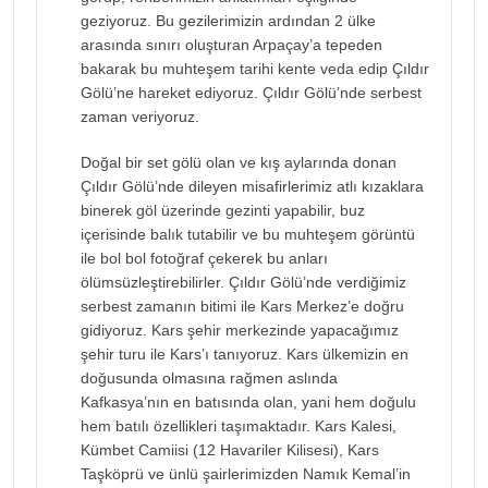
geziyoruz. Bu gezilerimizin ardından 2 ülke
arasında sınırı oluşturan Arpaçay’a tepeden
bakarak bu muhteşem tarihi kente veda edip Çıldır
Gölü’ne hareket ediyoruz. Çıldır Gölü’nde serbest
zaman veriyoruz.
Doğal bir set gölü olan ve kış aylarında donan
Çıldır Gölü’nde dileyen misafirlerimiz atlı kızaklara
binerek göl üzerinde gezinti yapabilir, buz
içerisinde balık tutabilir ve bu muhteşem görüntü
ile bol bol fotoğraf çekerek bu anları
ölümsüzleştirebilirler. Çıldır Gölü’nde verdiğimiz
serbest zamanın bitimi ile Kars Merkez’e doğru
gidiyoruz. Kars şehir merkezinde yapacağımız
şehir turu ile Kars’ı tanıyoruz. Kars ülkemizin en
doğusunda olmasına rağmen aslında
Kafkasya’nın en batısında olan, yani hem doğulu
hem batılı özellikleri taşımaktadır. Kars Kalesi,
Kümbet Camiisi (12 Havariler Kilisesi), Kars
Taşköprü ve ünlü şairlerimizden Namık Kemal’in