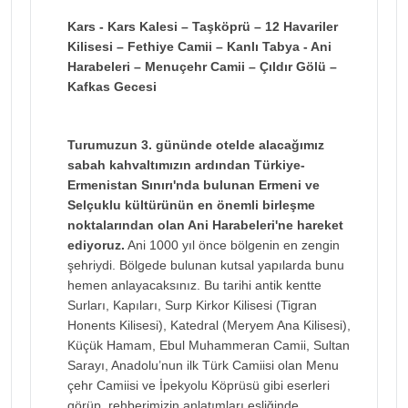
Kars - Kars Kalesi – Taşköprü – 12 Havariler
Kilisesi – Fethiye Camii – Kanlı Tabya - Ani
Harabeleri – Menuçehr Camii – Çıldır Gölü –
Kafkas Gecesi
Turumuzun 3. gününde otelde alacağımız
sabah kahvaltımızın ardından Türkiye-
Ermenistan Sınırı'nda bulunan Ermeni ve
Selçuklu kültürünün en önemli birleşme
noktalarından olan Ani Harabeleri'ne hareket
ediyoruz.
Ani 1000 yıl önce bölgenin en zengin
şehriydi. Bölgede bulunan kutsal yapılarda bunu
hemen anlayacaksınız. Bu tarihi antik kentte
Surları, Kapıları, Surp Kirkor Kilisesi (Tigran
Honents Kilisesi), Katedral (Meryem Ana Kilisesi),
Küçük Hamam, Ebul Muhammeran Camii, Sultan
Sarayı, Anadolu’nun ilk Türk Camiisi olan Menu
çehr Camiisi ve İpekyolu Köprüsü gibi eserleri
görüp, rehberimizin anlatımları eşliğinde