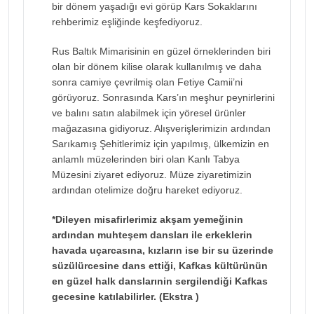
bir dönem yaşadığı evi görüp Kars Sokaklarını
rehberimiz eşliğinde keşfediyoruz.
Rus Baltık Mimarisinin en güzel örneklerinden biri
olan bir dönem kilise olarak kullanılmış ve daha
sonra camiye çevrilmiş olan Fetiye Camii’ni
görüyoruz. Sonrasında Kars’ın meşhur peynirlerini
ve balını satın alabilmek için yöresel ürünler
mağazasına gidiyoruz. Alışverişlerimizin ardından
Sarıkamış Şehitlerimiz için yapılmış, ülkemizin en
anlamlı müzelerinden biri olan Kanlı Tabya
Müzesini ziyaret ediyoruz. Müze ziyaretimizin
ardından otelimize doğru hareket ediyoruz.
*Dileyen misafirlerimiz akşam yemeğinin
ardından muhteşem dansları ile erkeklerin
havada uçarcasına, kızların ise bir su üzerinde
süzülürcesine dans ettiği, Kafkas kültürünün
en güzel halk danslarınin sergilendiği Kafkas
gecesine katılabilirler. (Ekstra )