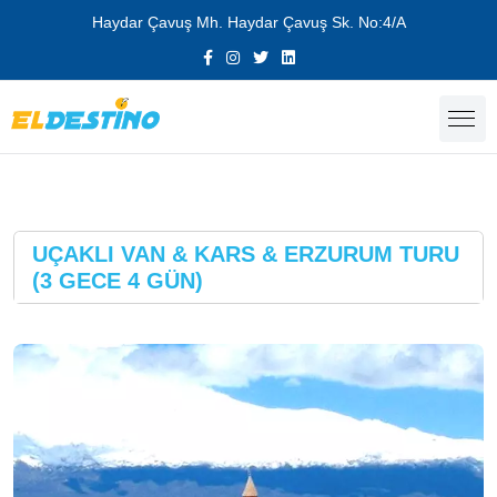
Haydar Çavuş Mh. Haydar Çavuş Sk. No:4/A
UÇAKLI VAN & KARS & ERZURUM TURU
(3 GECE 4 GÜN)