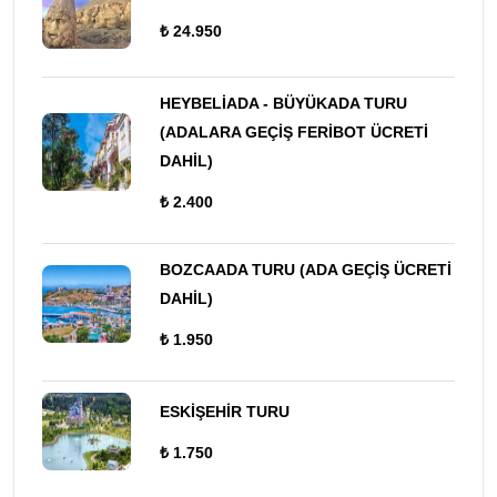
₺ 24.950
HEYBELİADA - BÜYÜKADA TURU
(ADALARA GEÇİŞ FERİBOT ÜCRETİ
DAHİL)
₺ 2.400
BOZCAADA TURU (ADA GEÇİŞ ÜCRETİ
DAHİL)
₺ 1.950
ESKİŞEHİR TURU
₺ 1.750