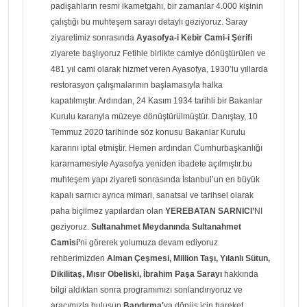
padişahların resmi ikametgahı, bir zamanlar 4.000 kişinin
çalıştığı bu muhteşem sarayı detaylı geziyoruz. Saray
ziyaretimiz sonrasında
Ayasofya-i Kebir Cami-i Şerifi
ziyarete başlıyoruz Fetihle birlikte camiye dönüştürülen ve
481 yıl cami olarak hizmet veren Ayasofya, 1930’lu yıllarda
restorasyon çalışmalarının başlamasıyla halka
kapatılmıştır. Ardından, 24 Kasım 1934 tarihli bir Bakanlar
Kurulu kararıyla müzeye dönüştürülmüştür. Danıştay, 10
Temmuz 2020 tarihinde söz konusu Bakanlar Kurulu
kararını iptal etmiştir. Hemen ardından Cumhurbaşkanlığı
kararnamesiyle Ayasofya yeniden ibadete açılmıştır.bu
muhteşem yapı ziyareti sonrasında İstanbul’un en büyük
kapalı sarnıcı ayrıca mimari, sanatsal ve tarihsel olarak
paha biçilmez yapılardan olan
YEREBATAN SARNICI’
NI
geziyoruz.
Sultanahmet Meydanında Sultanahmet
Camisi’
ni görerek yolumuza devam ediyoruz
rehberimizden
Alman Çeşmesi, Million Taşı, Yılanlı Sütun,
Dikilitaş, Mısır Obeliski, İbrahim Paşa Sarayı
hakkında
bilgi aldıktan sonra programımızı sonlandırıyoruz ve
aracımızla buluşup
Bandırma'
ya dönüş için hareket