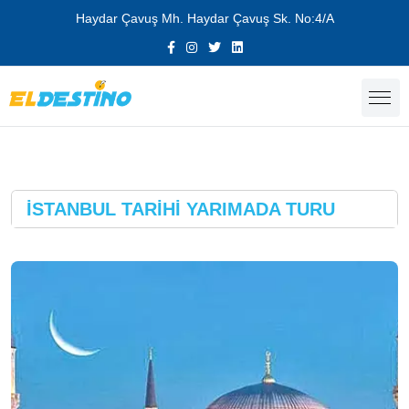
Haydar Çavuş Mh. Haydar Çavuş Sk. No:4/A
İSTANBUL TARİHİ YARIMADA TURU