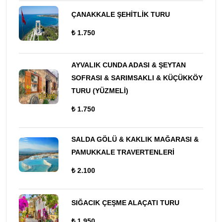
ÇANAKKALE ŞEHİTLİK TURU
₺ 1.750
AYVALIK CUNDA ADASI & ŞEYTAN
SOFRASI & SARIMSAKLI & KÜÇÜKKÖY
TURU (YÜZMELİ)
₺ 1.750
SALDA GÖLÜ & KAKLIK MAĞARASI &
PAMUKKALE TRAVERTENLERİ
₺ 2.100
SIĞACIK ÇEŞME ALAÇATI TURU
₺ 1.950