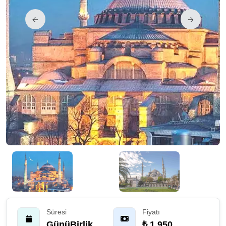
Süresi
Fiyatı
GünüBirlik
₺ 1.950