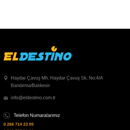
Haydar Çavuş Mh. Haydar Çavuş Sk. No:4/A
Bandırma/Balıkesir
info@eldestino.com.tr
Telefon Numaralarımız
0 266 714 23 05