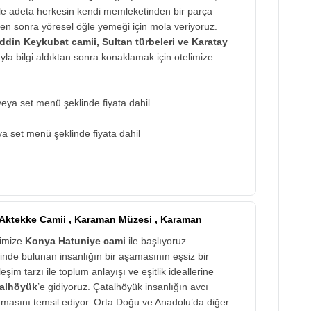
yle adeta herkesin kendi memleketinden bir parça
en sonra yöresel öğle yemeği için mola veriyoruz.
ddin Keykubat camii,
Sultan türbeleri ve Karatay
yla bilgi aldıktan sonra konaklamak için otelimize
eya set menü şeklinde fiyata dahil
a set menü şeklinde fiyata dahil
, Aktekke Camii , Karaman Müzesi , Karaman
zimize
Konya Hatuniye cami
ile başlıyoruz.
de bulunan insanlığın bir aşamasının eşsiz bir
leşim tarzı ile toplum anlayışı ve eşitlik ideallerine
alhöyük
’e gidiyoruz. Çatalhöyük insanlığın avcı
şamasını temsil ediyor. Orta Doğu ve Anadolu’da diğer