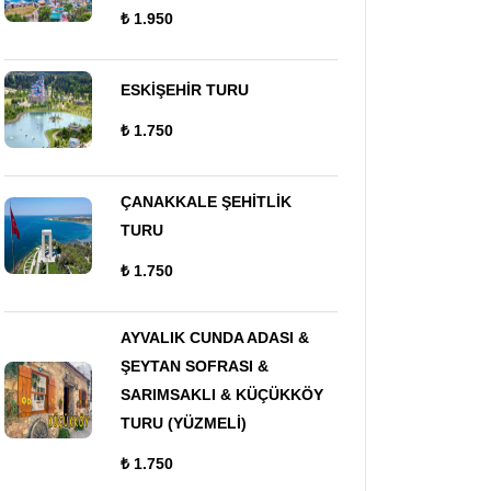
₺ 1.950
ESKİŞEHİR TURU
₺ 1.750
ÇANAKKALE ŞEHİTLİK
TURU
₺ 1.750
AYVALIK CUNDA ADASI &
ŞEYTAN SOFRASI &
SARIMSAKLI & KÜÇÜKKÖY
TURU (YÜZMELİ)
₺ 1.750