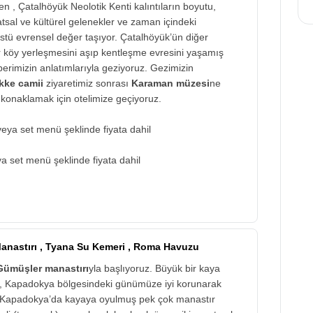
 , Çatalhöyük Neolotik Kenti kalıntıların boyutu,
sal ve kültürel gelenekler ve zaman içindeki
nüstü evrensel değer taşıyor. Çatalhöyük’ün diğer
ir köy yerleşmesini aşıp kentleşme evresini yaşamış
erimizin anlatımlarıyla geziyoruz. Gezimizin
kke camii
ziyaretimiz sonrası
Karaman müzesi
ne
konaklamak için otelimize geçiyoruz.
eya set menü şeklinde fiyata dahil
ya set menü şeklinde fiyata dahil
anastırı , Tyana Su Kemeri , Roma Havuzu
Gümüşler manastırı
yla başlıyoruz. Büyük bir kaya
rı, Kapadokya bölgesindeki günümüze iyi korunarak
r. Kapadokya’da kayaya oyulmuş pek çok manastır