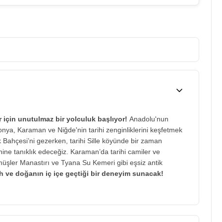
er için unutulmaz bir yolculuk başlıyor!
Anadolu'nun
onya, Karaman ve Niğde'nin tarihi zenginliklerini keşfetmek
 Bahçesi’ni gezerken, tarihi Sille köyünde bir zaman
hine tanıklık edeceğiz. Karaman’da tarihi camiler ve
şler Manastırı ve Tyana Su Kemeri gibi eşsiz antik
ih ve doğanın iç içe geçtiği bir deneyim sunacak!