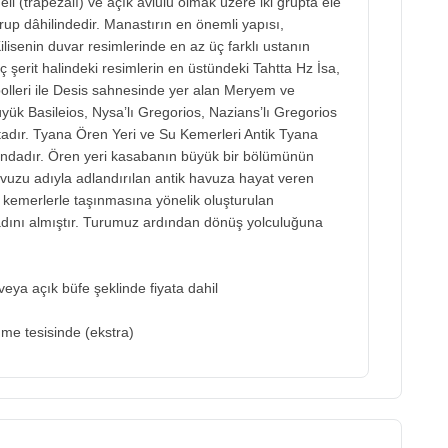
 (trapezalı) ve açık avlulu olmak üzere iki grupta ele
rup dâhilindedir. Manastırın en önemli yapısı,
ilisenin duvar resimlerinde en az üç farklı ustanın
ç şerit halindeki resimlerin en üstündeki Tahtta Hz İsa,
bolleri ile Desis sahnesinde yer alan Meryem ve
 Büyük Basileios, Nysa’lı Gregorios, Nazians’lı Gregorios
aktadır. Tyana Ören Yeri ve Su Kemerleri Antik Tyana
ı'ndadır. Ören yeri kasabanın büyük bir bölümünün
vuzu adıyla adlandırılan antik havuza hayat veren
kemerlerle taşınmasına yönelik oluşturulan
dını almıştır. Turumuz ardından dönüş yolculuğuna
eya açık büfe şeklinde fiyata dahil
me tesisinde (ekstra)