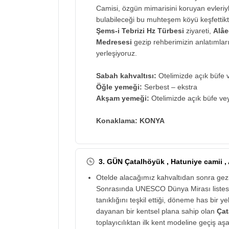
Camisi, özgün mimarisini koruyan evleri
bulabileceği bu muhteşem köyü keşfettikt
Şems-i Tebrizi Hz Türbesi
ziyareti,
Alâe
Medresesi
gezip rehberimizin anlatımları
yerleşiyoruz.
Sabah kahvaltısı:
Otelimizde açık büfe v
Öğle yemeği:
Serbest – ekstra
Akşam yemeği:
Otelimizde açık büfe vey
Konaklama: KONYA
3. GÜN Çatalhöyük , Hatuniye camii 
Otelde alacağımız kahvaltıdan sonra ge
Sonrasında UNESCO Dünya Mirası listesin
tanıklığını teşkil ettiği, döneme has bir ye
dayanan bir kentsel plana sahip olan
Çat
toplayıcılıktan ilk kent modeline geçiş a