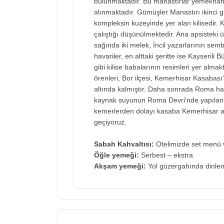
bulunmaktadır. Bu manastırlar yemekhaneli
alınmaktadır. Gümüşler Manastırı ikinci g
kompleksin kuzeyinde yer alan kilisedir. K
çalıştığı düşünülmektedir. Ana apsisteki ü
sağında iki melek, İncil yazarlarının sem
havariler, en alttaki şeritte ise Kayserili
gibi kilise babalarının resimleri yer alm
örenleri, Bor ilçesi, Kemerhisar Kasabas
altında kalmıştır. Daha sonrada Roma ha
kaynak suyunun Roma Devri'nde yapılan 
kemerlerden dolayı kasaba Kemerhisar a
geçiyoruz.
Sabah Kahvaltısı:
Otelimizde set menü v
Öğle yemeği:
Serbest – ekstra
Akşam yemeği:
Yol güzergahında dinlen