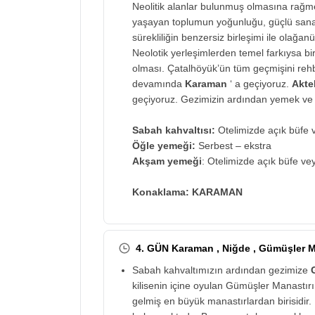
Neolitik alanlar bulunmuş olmasına rağmen
yaşayan toplumun yoğunluğu, güçlü sanat
sürekliliğin benzersiz birleşimi ile olağa
Neolotik yerleşimlerden temel farkıysa b
olması. Çatalhöyük’ün tüm geçmişini rehb
devamında
Karaman
‘ a geçiyoruz.
Akte
geçiyoruz. Gezimizin ardından yemek ve 
Sabah kahvaltısı:
Otelimizde açık büfe v
Öğle yemeği:
Serbest – ekstra
Akşam yemeği
: Otelimizde açık büfe ve
Konaklama: KARAMAN
4. GÜN Karaman , Niğde , Gümüşler M
Sabah kahvaltımızın ardından gezimize
kilisenin içine oyulan Gümüşler Manastı
gelmiş en büyük manastırlardan birisidi