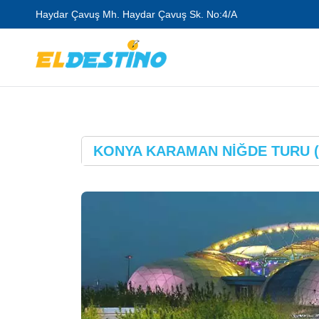
Haydar Çavuş Mh. Haydar Çavuş Sk. No:4/A
KONYA KARAMAN NİĞDE TURU (4