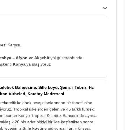
zi Karşısı,
tahya – Afyon ve Akşehir
yol güzergahında
aşkenti
Konya
’ya ulaşıyoruz
elebek Bahçesine, Sille köyü, Şems-i Tebrizi Hz
ltan türbeleri, Karatay Medresesi
rekarelik kelebek uçuş alanlarından bir tanesi olan
iyoruz. Tropikal ülkelerden gelen ve 45 farklı türdeki
anı sunan Konya Tropikal Kelebek Bahçesinde ayrıca
 yaklaşık 20 bin adet bitkiyi birlikte keşfettikten sonra
ebileceğimiz
Sille köyü
ne gidiyoruz. Tarihi kilisesi,