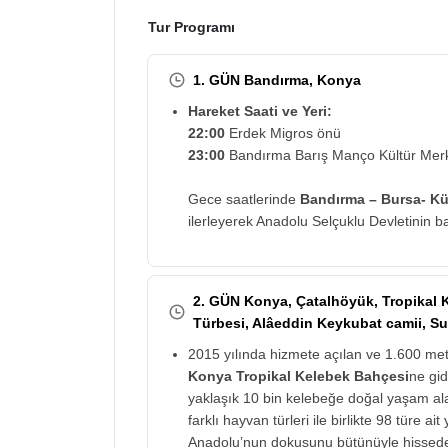
Tur Programı
1. GÜN Bandırma, Konya
Hareket Saati ve Yeri:
22:00
Erdek Migros önü
23:00
Bandırma Barış Manço Kültür Merke
Gece saatlerinde
Bandırma – Bursa- Kü
ilerleyerek Anadolu Selçuklu Devletinin b
2. GÜN Konya, Çatalhöyük, Tropikal K
Türbesi, Alâeddin Keykubat camii, Su
2015 yılında hizmete açılan ve 1.600 met
Konya Tropikal Kelebek Bahçesi
ne gid
yaklaşık 10 bin kelebeğe doğal yaşam al
farklı hayvan türleri ile birlikte 98 türe ait
Anadolu’nun dokusunu bütünüyle hissed