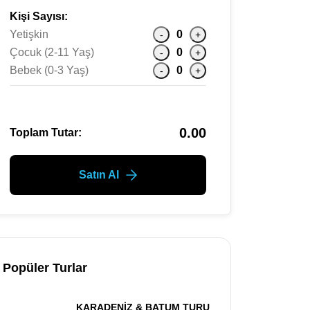
Kişi Sayısı:
Yetişkin
0
-
+
Çocuk (2-11 Yaş)
0
-
+
Bebek (0-3 Yaş)
0
-
+
0.00
Toplam Tutar:
Satın Al
Popüler Turlar
KARADENİZ & BATUM TURU