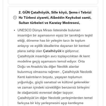
2. GÜN Çatalhöyük, Sille köyü, Şems-i Tebrizi
Hz Türbesi ziyareti, Alâeddin Keykubat camii,
Sultan türbeleri ve Karatay Medresesi,
UNESCO Dünya Mirası listesinde bulunan
insanlığın bir aşamasının eşsiz bir tanıklığını teşkil
ettiği, döneme has bir yeleşim tarzı ile toplum
anlayışı ve eşitlik ideallerine dayanan bir kentsel
plana sahip olan
Çatalhöyük
’e gidiyoruz.
Çatalhöyük insanlığın avcı toplayıcılıktan ilk kent
modeline geçiş aşamasını temsil ediyor. Orta
Doğu ve Anadolu’da diğer Neolitik alanlar
bulunmuş olmasına rağmen , Çatalhöyük Neolotik
Kenti kalıntıların boyutu, yaşayan toplumun
yoğunluğu, güçlü sanatsal ve kültürel gelenekler
ve zaman içindeki sürekliliğin benzersiz birleşimi
ile olağanüstü evrensel değer taşıyor.
Çatalhöyük’ün diğer Neolotik yerleşimlerden temel
farkıysa bir köy yerleşmesini aşıp kentleşme