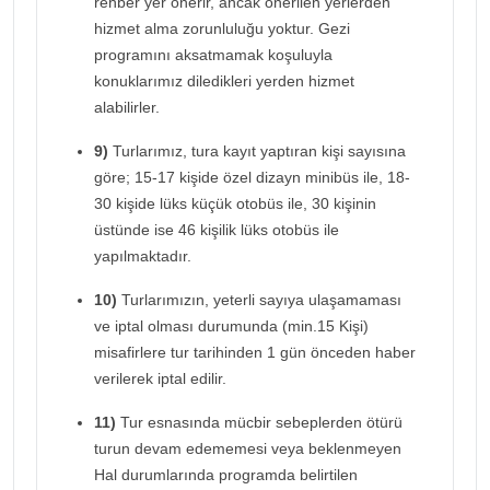
rehber yer önerir, ancak önerilen yerlerden
hizmet alma zorunluluğu yoktur. Gezi
programını aksatmamak koşuluyla
konuklarımız diledikleri yerden hizmet
alabilirler.
9)
Turlarımız, tura kayıt yaptıran kişi sayısına
göre; 15-17 kişide özel dizayn minibüs ile, 18-
30 kişide lüks küçük otobüs ile, 30 kişinin
üstünde ise 46 kişilik lüks otobüs ile
yapılmaktadır.
10)
Turlarımızın, yeterli sayıya ulaşamaması
ve iptal olması durumunda (min.15 Kişi)
misafirlere tur tarihinden 1 gün önceden haber
verilerek iptal edilir.
11)
Tur esnasında mücbir sebeplerden ötürü
turun devam edememesi veya beklenmeyen
Hal durumlarında programda belirtilen