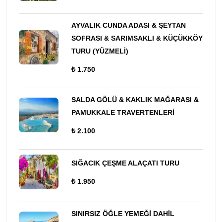
AYVALIK CUNDA ADASI & ŞEYTAN
SOFRASI & SARIMSAKLI & KÜÇÜKKÖY
TURU (YÜZMELİ)
₺ 1.750
SALDA GÖLÜ & KAKLIK MAĞARASI &
PAMUKKALE TRAVERTENLERİ
₺ 2.100
SIĞACIK ÇEŞME ALAÇATI TURU
₺ 1.950
SINIRSIZ ÖĞLE YEMEĞİ DAHİL