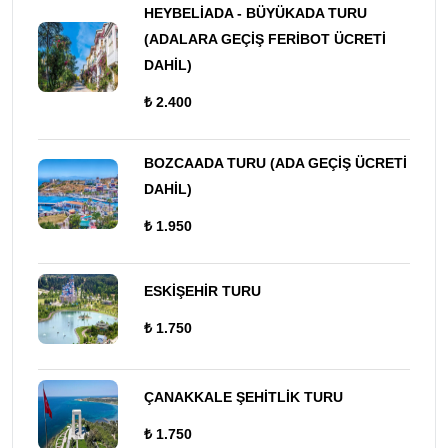
HEYBELİADA - BÜYÜKADA TURU
(ADALARA GEÇİŞ FERİBOT ÜCRETİ
DAHİL)
₺ 2.400
BOZCAADA TURU (ADA GEÇİŞ ÜCRETİ
DAHİL)
₺ 1.950
ESKİŞEHİR TURU
₺ 1.750
ÇANAKKALE ŞEHİTLİK TURU
₺ 1.750