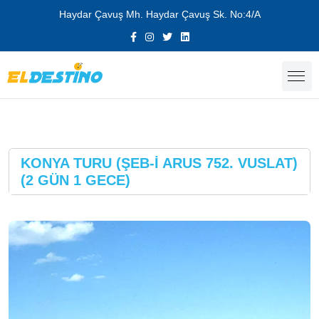
Haydar Çavuş Mh. Haydar Çavuş Sk. No:4/A
KONYA TURU (ŞEB-İ ARUS 752. VUSLAT)
(2 GÜN 1 GECE)