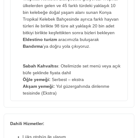
ülkelerden gelen ve 45 farklı türdeki yaklaşık 10
bin kelebeğe doğal yaşam alanı sunan Konya
Tropikal Kelebek Bahçesinde ayrıca farklı hayvan
türleri ile birlikte 98 türe ait yaklaşık 20 bin adet
bitkiyi birlikte keşfettikten sonra bizleri bekleyen
Eldestino turizm
aracımızla buluşarak
Bandırma
’ya doğru yola çıkıyoruz.
Sabah Kahvaltısı
: Otelimizde set menü veya açık
büfe şeklinde fiyata dahil
Öğle yemeği:
Serbest – ekstra
Akşam yemeği:
Yol güzergahında dinlenme
tesisinde (Ekstra)
Dahili Hizmetler:
Lüks otobüs ile ulaşım