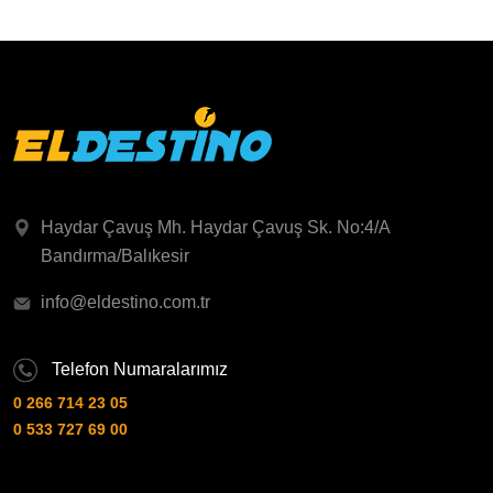
Haydar Çavuş Mh. Haydar Çavuş Sk. No:4/A
Bandırma/Balıkesir
info@eldestino.com.tr
Telefon Numaralarımız
0 266 714 23 05
0 533 727 69 00