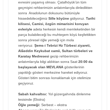
evresini yaşamış olması. Çatalhöyük’ün tüm
geçmişini rehberimizin anlatımlarıyla dinledikten
sonra Anadolunun dokusunu bütünüyle
hissedebileceğimiz
Sille köyüne
gidiyoruz.
Tarihi
kilisesi, Camisi, özgün mimarisini koruyan
evleriyle
adeta herkesin kendi memleketinden bir
parça bulabileceği bu muhteşem köyü keşfettikten
sonra yöresel öğle yemeği için mola
veriyoruz.
Şems-i Tebrizi Hz Türbesi ziyareti,
Alâeddin Keykubat camii, Sultan türbeleri ve
Karatay Medresesi
gezip rehberimizin
anlatımlarıyla bilgi aldıktan sonra Saat
20:00 da
başlayacak olan MEVLANA
gösterilerinin
yapıldığı gösteri merkezine hareket ediyoruz.
Gösteri bitim sonrası konaklamak için otelimize
geçiyoruz.
Sabah kahvaltısı:
Yol güzergahında dinlenme
tesisinde (Ekstra)
Öğle yemeği:
Serbest – ekstra