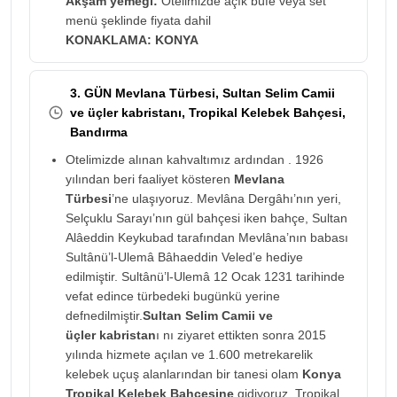
Akşam yemeği:
Otelimizde açık büfe veya set
menü şeklinde fiyata dahil
KONAKLAMA: KONYA
3. GÜN Mevlana Türbesi, Sultan Selim Camii
ve üçler kabristanı, Tropikal Kelebek Bahçesi,
Bandırma
Otelimizde alınan kahvaltımız ardından . 1926
yılından beri faaliyet kösteren
Mevlana
Türbesi
’ne ulaşıyoruz. Mevlâna Dergâhı’nın yeri,
Selçuklu Sarayı’nın gül bahçesi iken bahçe, Sultan
Alâeddin Keykubad tarafından Mevlâna’nın babası
Sultânü’l-Ulemâ Bâhaeddin Veled’e hediye
edilmiştir. Sultânü’l-Ulemâ 12 Ocak 1231 tarihinde
vefat edince türbedeki bugünkü yerine
defnedilmiştir.
Sultan Selim Camii ve
üçler
kabristan
ı nı ziyaret ettikten sonra 2015
yılında hizmete açılan ve 1.600 metrekarelik
kelebek uçuş alanlarından bir tanesi olam
Konya
Tropikal Kelebek Bahçesine
gidiyoruz. Tropikal